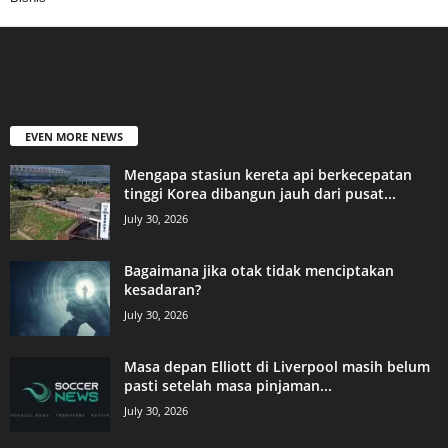
EVEN MORE NEWS
Mengapa stasiun kereta api berkecepatan
tinggi Korea dibangun jauh dari pusat...
July 30, 2026
Bagaimana jika otak tidak menciptakan
kesadaran?
July 30, 2026
Masa depan Elliott di Liverpool masih belum
pasti setelah masa pinjaman...
July 30, 2026