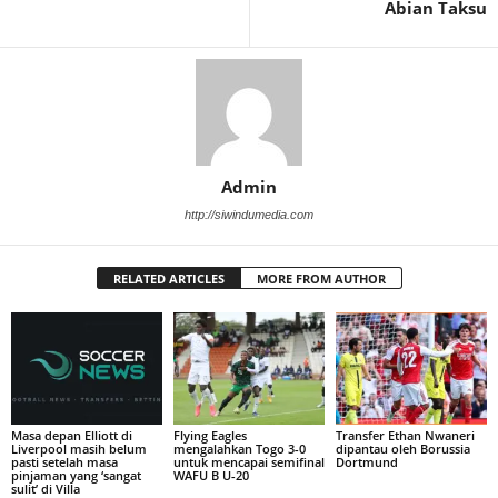
Abian Taksu
Admin
http://siwindumedia.com
RELATED ARTICLES
MORE FROM AUTHOR
Masa depan Elliott di
Flying Eagles
Transfer Ethan Nwaneri
Liverpool masih belum
mengalahkan Togo 3-0
dipantau oleh Borussia
pasti setelah masa
untuk mencapai semifinal
Dortmund
pinjaman yang ‘sangat
WAFU B U-20
sulit’ di Villa