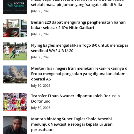
setelah masa pinjaman yang ‘sangat sulit’ di Villa
July 30, 2026
Bensin E20 dapat mengurangi penghematan bahan
bakar sebesar 2-6%: Nitin Gadkari
July 30, 2026
Flying Eagles mengalahkan Togo 3-0 untuk mencapai
semifinal WAFU B U-20
July 30, 2026
Menteri luar negeri Iran menekan rekan-rekannya di
Eropa mengenai pangkalan yang digunakan dalam
operasi AS
July 30, 2026
Transfer Ethan Nwaneri dipantau oleh Borussia
Dortmund
July 30, 2026
Mantan bintang Super Eagles Shola Ameobi
menunjuk Newcastle sebagai kepala urusan
perusahaan