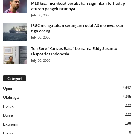
MLS bisa membuat perubahan signifikan terhadap
aturan pengeluarannya
July 30, 2026
IRGC mengatakan serangan rudal AS menewaskan
tiga orang
July 30, 2026
Teh Sore “Kanvas Rasa” bersama Eddy Susanto –
Ekspatriat Indonesia
July 30, 2026
Categori
4942
Opini
4046
Olahraga
222
Politik
222
Dunia
198
Ekonomi
0
Bisnis