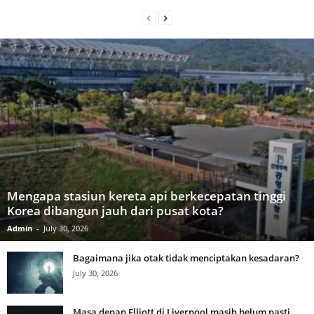
Mengapa stasiun kereta api berkecepatan tinggi
Korea dibangun jauh dari pusat kota?
Admin
-
July 30, 2026
Bagaimana jika otak tidak menciptakan kesadaran?
July 30, 2026
Masa depan Elliott di Liverpool masih belum pasti