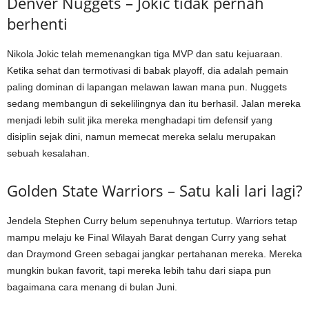
Denver Nuggets – Jokic tidak pernah
berhenti
Nikola Jokic telah memenangkan tiga MVP dan satu kejuaraan.
Ketika sehat dan termotivasi di babak playoff, dia adalah pemain
paling dominan di lapangan melawan lawan mana pun. Nuggets
sedang membangun di sekelilingnya dan itu berhasil. Jalan mereka
menjadi lebih sulit jika mereka menghadapi tim defensif yang
disiplin sejak dini, namun memecat mereka selalu merupakan
sebuah kesalahan.
Golden State Warriors – Satu kali lari lagi?
Jendela Stephen Curry belum sepenuhnya tertutup. Warriors tetap
mampu melaju ke Final Wilayah Barat dengan Curry yang sehat
dan Draymond Green sebagai jangkar pertahanan mereka. Mereka
mungkin bukan favorit, tapi mereka lebih tahu dari siapa pun
bagaimana cara menang di bulan Juni.