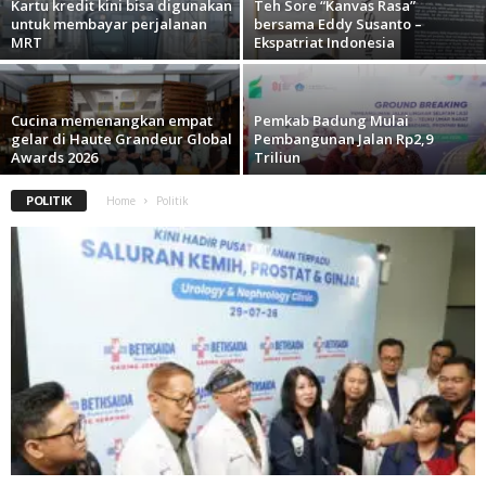
Kartu kredit kini bisa digunakan
Teh Sore “Kanvas Rasa”
untuk membayar perjalanan
bersama Eddy Susanto –
MRT
Ekspatriat Indonesia
Cucina memenangkan empat
Pemkab Badung Mulai
gelar di Haute Grandeur Global
Pembangunan Jalan Rp2,9
Awards 2026
Triliun
POLITIK
Home
Politik