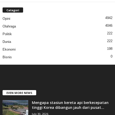
Categori
4942
Opini
4046
Olahraga
222
Politik
222
Dunia
198
Ekonomi
0
Bisnis
EVEN MORE NEWS
Mengapa stasiun kereta api berkecepatan
tinggi Korea dibangun jauh dari pusat...
July 30, 2026