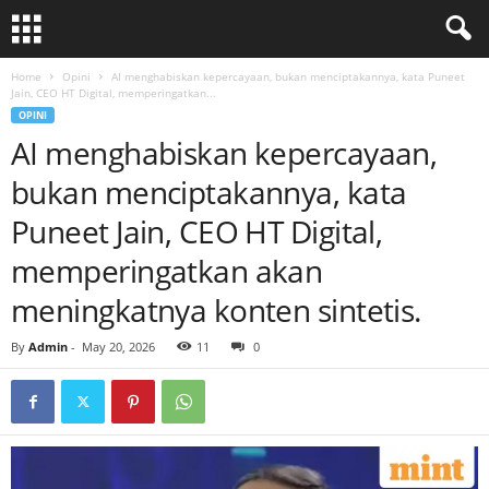
Home
Opini
AI menghabiskan kepercayaan, bukan menciptakannya, kata Puneet
Jain, CEO HT Digital, memperingatkan...
OPINI
AI menghabiskan kepercayaan,
bukan menciptakannya, kata
Puneet Jain, CEO HT Digital,
memperingatkan akan
meningkatnya konten sintetis.
By
Admin
-
May 20, 2026
11
0