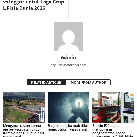
vs Inggris untuk Laga Grup
L Piala Dunia 2026
Admin
http://siwindumedia.com
RELATED ARTICLES
MORE FROM AUTHOR
Mengapa stasiun kereta
Bagaimana jika otak tidak
Bensin E20 dapat
api berkecepatan tinggi
menciptakan kesadaran?
mengurangi
Korea dibangun jauh dari
penghematan bahan
pusat kota?
bakar sebesar 2-6%: Nitin