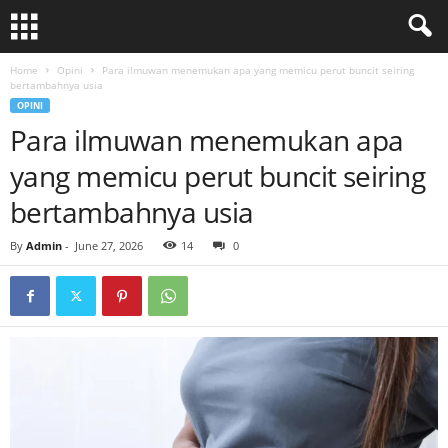
Home
Opini
Para ilmuwan menemukan apa yang memicu perut buncit seiring
bertambahnya usia
OPINI
Para ilmuwan menemukan apa
yang memicu perut buncit seiring
bertambahnya usia
By
Admin
-
June 27, 2026
14
0