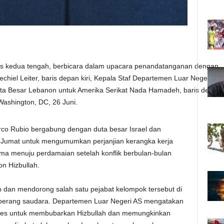
ris kedua tengah, berbicara dalam upacara penandatanganan dengan
echiel Leiter, baris depan kiri, Kepala Staf Departemen Luar Negeri
Duta Besar Lebanon untuk Amerika Serikat Nada Hamadeh, baris depan
Washington, DC, 26 Juni.
o Rubio bergabung dengan duta besar Israel dan
i Jumat untuk mengumumkan perjanjian kerangka kerja
ma menuju perdamaian setelah konflik berbulan-bulan
on Hizbullah.
h dan mendorong salah satu pejabat kelompok tersebut di
perang saudara. Departemen Luar Negeri AS mengatakan
oses untuk membubarkan Hizbullah dan memungkinkan