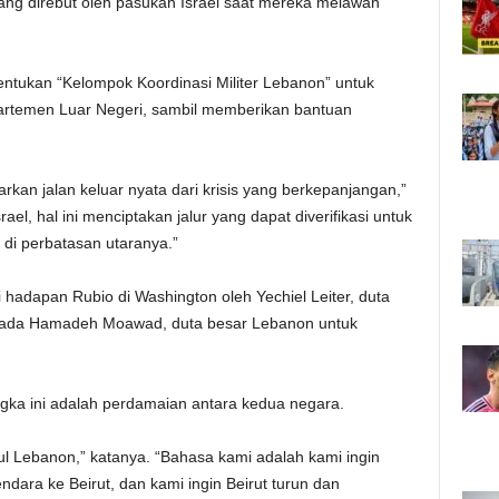
ng direbut oleh pasukan Israel saat mereka melawan
entukan “Kelompok Koordinasi Militer Lebanon” untuk
partemen Luar Negeri, sambil memberikan bantuan
rkan jalan keluar nyata dari krisis yang berkepanjangan,”
el, hal ini menciptakan jalur yang dapat diverifikasi untuk
i perbatasan utaranya.”
di hadapan Rubio di Washington oleh Yechiel Leiter, duta
n Nada Hamadeh Moawad, duta besar Lebanon untuk
ngka ini adalah perdamaian antara kedua negara.
l Lebanon,” katanya. “Bahasa kami adalah kami ingin
ndara ke Beirut, dan kami ingin Beirut turun dan