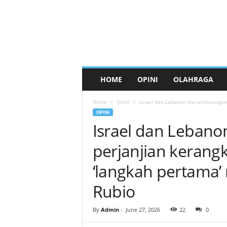
HOME
OPINI
OLAHRAGA
Home
Opini
Israel dan Lebanon menandatangani 
OPINI
Israel dan Leban
perjanjian kerang
‘langkah pertama’
Rubio
By
Admin
-
June 27, 2026
22
0