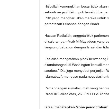
Hizbullah kemungkinan besar tidak akan
seluruh negeri. Kelompok tersebut berpe
PBB yang mengharuskan mereka untuk melu
perbatasan Lebanon dengan Israel.
Hassan Fadlallah, anggota blok parlemen
di saluran pan-Arab Al-Mayadeen yang be
langsung Lebanon dengan Israel dan tid
Fadlallah mengatakan pihak berwenang L
ditandatangani di Washington kecuali me
saudara.” Dia juga menyebut perjanjian
Islamabad”, mengacu pada negosiasi anta
Pemandangan rumah-rumah yang hancur di d
Israel di Galilea Atas, 26 Juni / EPA-Yonh
Israel menetapkan ‘zona percontohan