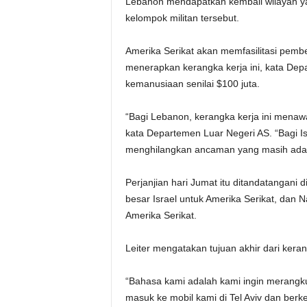
Lebanon mendapatkan kembali wilayah ya
kelompok militan tersebut.
Amerika Serikat akan memfasilitasi pemb
menerapkan kerangka kerja ini, kata De
kemanusiaan senilai $100 juta.
“Bagi Lebanon, kerangka kerja ini menawa
kata Departemen Luar Negeri AS. “Bagi Isra
menghilangkan ancaman yang masih ada d
Perjanjian hari Jumat itu ditandatangani 
besar Israel untuk Amerika Serikat, da
Amerika Serikat.
Leiter mengatakan tujuan akhir dari kera
“Bahasa kami adalah kami ingin merangku
masuk ke mobil kami di Tel Aviv dan berke