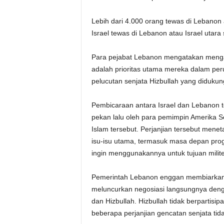
Lebih dari 4.000 orang tewas di Lebanon 
Israel tewas di Lebanon atau Israel utar
Para pejabat Lebanon mengatakan menga
adalah prioritas utama mereka dalam per
pelucutan senjata Hizbullah yang didukung
Pembicaraan antara Israel dan Lebanon te
pekan lalu oleh para pemimpin Amerika Se
Islam tersebut. Perjanjian tersebut men
isu-isu utama, termasuk masa depan prog
ingin menggunakannya untuk tujuan milite
Pemerintah Lebanon enggan membiarkan 
meluncurkan negosiasi langsungnya denga
dan Hizbullah. Hizbullah tidak berpartis
beberapa perjanjian gencatan senjata tid