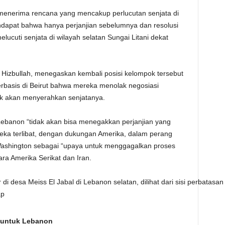
 menerima rencana yang mencakup perlucutan senjata di
ndapat bahwa hanya perjanjian sebelumnya dan resolusi
cuti senjata di wilayah selatan Sungai Litani dekat
 Hizbullah, menegaskan kembali posisi kelompok tersebut
rbasis di Beirut bahwa mereka menolak negosiasi
ak akan menyerahkan senjatanya.
ebanon “tidak akan bisa menegakkan perjanjian yang
reka terlibat, dengan dukungan Amerika, dalam perang
 Washington sebagai “upaya untuk menggagalkan proses
ra Amerika Serikat dan Iran.
esa Meiss El Jabal di Lebanon selatan, dilihat dari sisi perbatasan
ap
’ untuk Lebanon