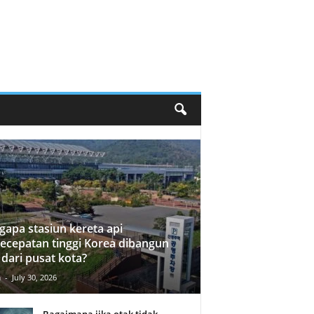
apa stasiun kereta api
ecepatan tinggi Korea dibangun
 dari pusat kota?
n
-
July 30, 2026