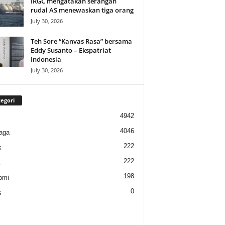
IRGC mengatakan serangan
rudal AS menewaskan tiga orang
July 30, 2026
Teh Sore “Kanvas Rasa” bersama
Eddy Susanto – Ekspatriat
Indonesia
July 30, 2026
egori
4942
4046
aga
222
k
222
198
omi
0
s