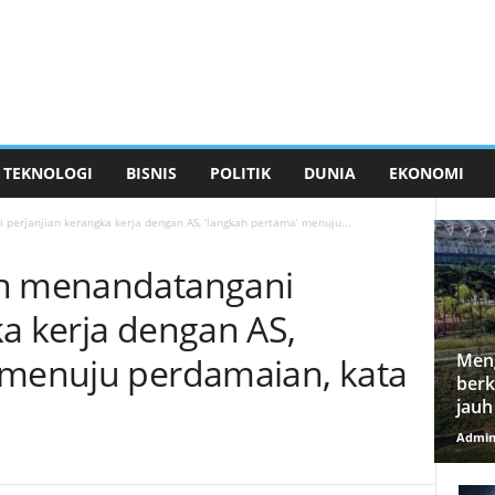
TEKNOLOGI
BISNIS
POLITIK
DUNIA
EKONOMI
perjanjian kerangka kerja dengan AS, ‘langkah pertama’ menuju...
on menandatangani
ka kerja dengan AS,
Meng
 menuju perdamaian, kata
berk
jauh
Admi