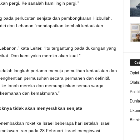
kan pergi. Ke sanalah kami ingin pergi.”
ng pada perlucutan senjata dan pembongkaran Hizbullah,
diri dan Lebanon “mendapatkan kembali kedaulatan
 Lebanon,” kata Leiter. “Itu tergantung pada dukungan yang
rikat. Dan kami yakin mereka akan kuat.”
Cat
adalah langkah pertama menuju pemulihan kedaulatan dan
Opini
penghentian permusuhan secara permanen dan definitif,
Olahr
li ke tanah mereka dan memungkinkan semua warga
Politi
, keamanan dan kemakmuran.”
Dunia
oknya tidak akan menyerahkan senjata
Ekon
Bisni
menembakkan roket ke Israel beberapa hari setelah Israel
melawan Iran pada 28 Februari. Israel menginvasi