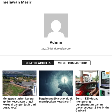
melawan Mesir
Admin
http://siwindumedia.com
RELATED ARTICLES
MORE FROM AUTHOR
Mengapa stasiun kereta
Bagaimana jika otak tidak
Bensin E20 dapat
api berkecepatan tinggi
menciptakan kesadaran?
mengurangi
Korea dibangun jauh dari
penghematan bahan
pusat kota?
bakar sebesar 2-6%: Nitin
Gadkari