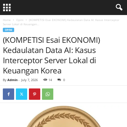
Home
Opini
(KOMPETISI Esai EKONOMI) Kedaulatan Data AI: Kasus Interceptor
Server Lokal di Keuangan...
OPINI
(KOMPETISI Esai EKONOMI)
Kedaulatan Data AI: Kasus
Interceptor Server Lokal di
Keuangan Korea
By
Admin
-
July 7, 2026
14
0