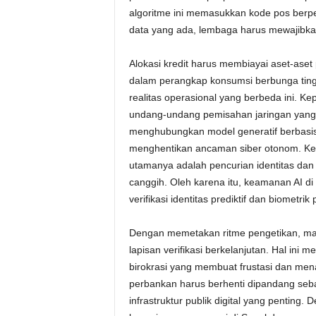
algoritme ini memasukkan kode pos berp
data yang ada, lembaga harus mewajibkan
Alokasi kredit harus membiayai aset-aset
dalam perangkap konsumsi berbunga tingg
realitas operasional yang berbeda ini. K
undang-undang pemisahan jaringan yang
menghubungkan model generatif berbasis
menghentikan ancaman siber otonom. Ke
utamanya adalah pencurian identitas dan
canggih. Oleh karena itu, keamanan AI d
verifikasi identitas prediktif dan biometrik 
Dengan memetakan ritme pengetikan, mani
lapisan verifikasi berkelanjutan. Hal in
birokrasi yang membuat frustasi dan mena
perbankan harus berhenti dipandang sebag
infrastruktur publik digital yang pentin