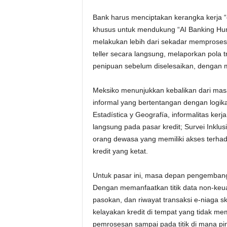
Bank harus menciptakan kerangka kerja “
khusus untuk mendukung “AI Banking Huma
melakukan lebih dari sekadar memproses
teller secara langsung, melaporkan pola t
penipuan sebelum diselesaikan, dengan m
Meksiko menunjukkan kebalikan dari mas
informal yang bertentangan dengan logika
Estadística y Geografía, informalitas kerj
langsung pada pasar kredit; Survei Ink
orang dewasa yang memiliki akses terhad
kredit yang ketat.
Untuk pasar ini, masa depan pengembanga
Dengan memanfaatkan titik data non-keuang
pasokan, dan riwayat transaksi e-niaga 
kelayakan kredit di tempat yang tidak memil
pemrosesan sampai pada titik di mana p