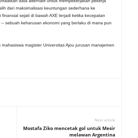
faatkan data alternatif untuk mempekerjakan pekerja
eralih dari maksimalisasi keuntungan sederhana ke
finansial sejati di bawah AXE terjadi ketika kecepatan
ial – sebuah keharusan ekonomi yang berlaku di mana pun
 mahasiswa magister Universitas Ajou jurusan manajemen
Next article
Mostafa Ziko mencetak gol untuk Mesir
melawan Argentina