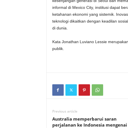
kesenjangan generasi di Seoul dan meman
informal di Mexico City, institusi dapat b
ketahanan ekonomi yang sistemik. Inovasi 
teknologi dikaitkan dengan keadilan sos
di dunia.
Kata Jonathan Luviano Lessie merupakan
publik.
Previous article
Australia memperbarui saran
perjalanan ke Indonesia mengenai