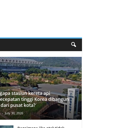
apa stasiun kereta api
ecepatan tinggi Korea dibangun
 dari pusat kota?
n
-
July 30, 2026