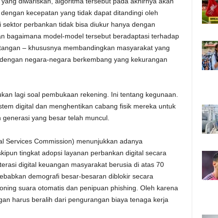
 yang diwariskan, algoritma tersebut pada akhirnya akan
engan kecepatan yang tidak dapat ditandingi oleh
 sektor perbankan tidak bisa diukur hanya dengan
ian bagaimana model-model tersebut beradaptasi terhadap
tentangan – khususnya membandingkan masyarakat yang
rea dengan negara-negara berkembang yang kekurangan
 bukan lagi soal pembukaan rekening. Ini tentang kegunaan.
tem digital dan menghentikan cabang fisik mereka untuk
generasi yang besar telah muncul.
ial Services Commission) menunjukkan adanya
pun tingkat adopsi layanan perbankan digital secara
terasi digital keuangan masyarakat berusia di atas 70
ebabkan demografi besar-besaran diblokir secara
loning suara otomatis dan penipuan phishing. Oleh karena
gan harus beralih dari pengurangan biaya tenaga kerja