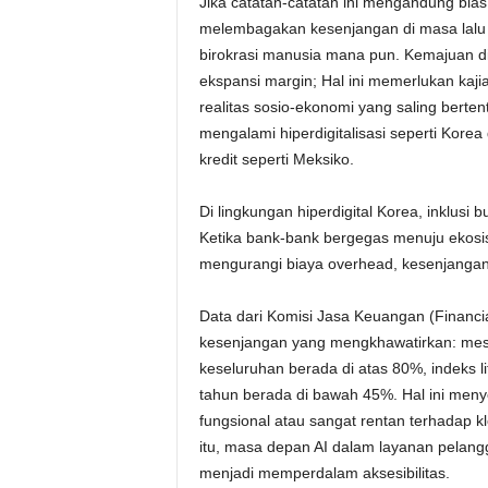
Jika catatan-catatan ini mengandung bias
melembagakan kesenjangan di masa lalu d
birokrasi manusia mana pun. Kemajuan di
ekspansi margin; Hal ini memerlukan kaj
realitas sosio-ekonomi yang saling ber
mengalami hiperdigitalisasi seperti Ko
kredit seperti Meksiko.
Di lingkungan hiperdigital Korea, inklusi
Ketika bank-bank bergegas menuju ekosis
mengurangi biaya overhead, kesenjangan 
Data dari Komisi Jasa Keuangan (Financ
kesenjangan yang mengkhawatirkan: meski
keseluruhan berada di atas 80%, indeks li
tahun berada di bawah 45%. Hal ini meny
fungsional atau sangat rentan terhadap k
itu, masa depan AI dalam layanan pelang
menjadi memperdalam aksesibilitas.