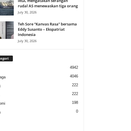
IRGC mengatakan serangan
rudal AS menewaskan tiga orang
July 30, 2026
Teh Sore “Kanvas Rasa” bersama
Eddy Susanto – Ekspatriat
Indonesia
July 30, 2026
egori
4942
4046
aga
222
k
222
198
omi
0
s