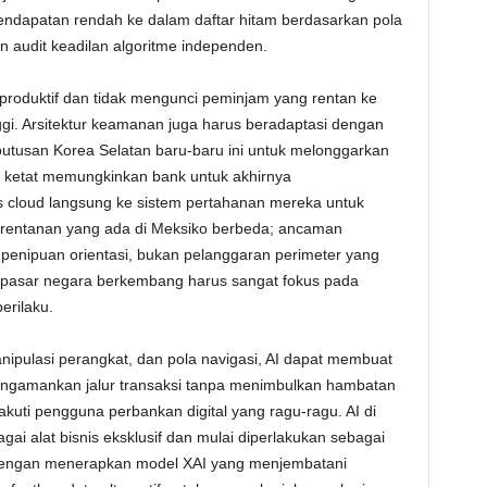
endapatan rendah ke dalam daftar hitam berdasarkan pola
 audit keadilan algoritme independen.
 produktif dan tidak mengunci peminjam yang rentan ke
i. Arsitektur keamanan juga harus beradaptasi dengan
eputusan Korea Selatan baru-baru ini untuk melonggarkan
 ketat memungkinkan bank untuk akhirnya
 cloud langsung ke sistem pertahanan mereka untuk
rentanan yang ada di Meksiko berbeda; ancaman
 penipuan orientasi, bukan pelanggaran perimeter yang
i pasar negara berkembang harus sangat fokus pada
perilaku.
pulasi perangkat, dan pola navigasi, AI dapat membuat
i mengamankan jalur transaksi tanpa menimbulkan hambatan
kuti pengguna perbankan digital yang ragu-ragu. AI di
ai alat bisnis eksklusif dan mulai diperlakukan sebagai
g. Dengan menerapkan model XAI yang menjembatani