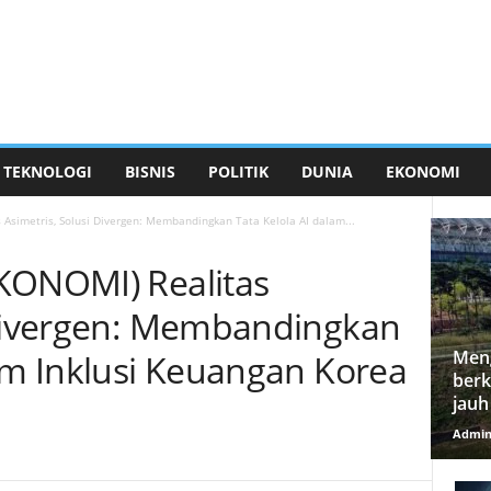
TEKNOLOGI
BISNIS
POLITIK
DUNIA
EKONOMI
Asimetris, Solusi Divergen: Membandingkan Tata Kelola AI dalam...
KONOMI) Realitas
 Divergen: Membandingkan
Meng
lam Inklusi Keuangan Korea
berk
jauh
Admi