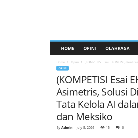
HOME
OPINI
OLAHRAGA
Home
Opini
(KOMPETISI Esai EKONOMI) Realitas 
OPINI
(KOMPETISI Esai E
Asimetris, Solusi
Tata Kelola AI da
dan Meksiko
By
Admin
-
July 8, 2026
15
0