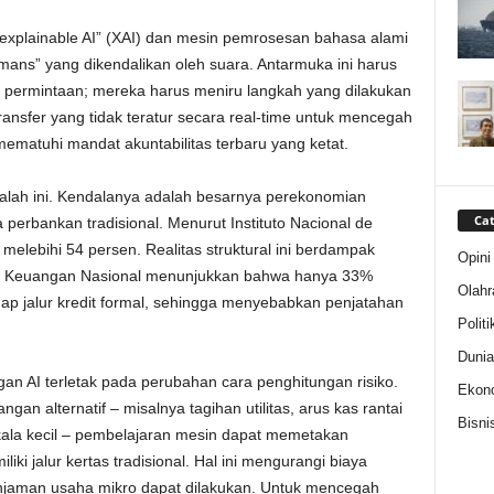
explainable AI” (XAI) dan mesin pemrosesan bahasa alami
ns” yang dikendalikan oleh suara. Antarmuka ini harus
 permintaan; mereka harus meniru langkah yang dilakukan
ransfer yang tidak teratur secara real-time untuk mencegah
ematuhi mandat akuntabilitas terbaru yang ketat.
alah ini. Kendalanya adalah besarnya perekonomian
Cat
 perbankan tradisional. Menurut Instituto Nacional de
a melebihi 54 persen. Realitas struktural ini berdampak
Opini
lusi Keuangan Nasional menunjukkan bahwa hanya 33%
Olahr
ap jalur kredit formal, sehingga menyebabkan penjatahan
Politi
Dunia
n AI terletak pada perubahan cara penghitungan risiko.
Ekon
an alternatif – misalnya tagihan utilitas, arus kas rantai
Bisni
skala kecil – pembelajaran mesin dapat memetakan
iki jalur kertas tradisional. Hal ini mengurangi biaya
injaman usaha mikro dapat dilakukan. Untuk mencegah