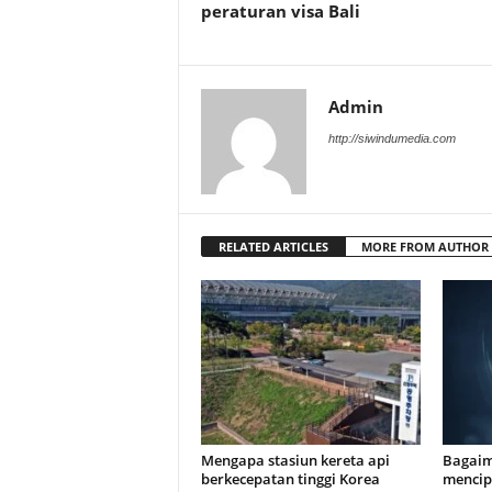
peraturan visa Bali
Admin
http://siwindumedia.com
RELATED ARTICLES
MORE FROM AUTHOR
Mengapa stasiun kereta api
Bagaim
berkecepatan tinggi Korea
mencip