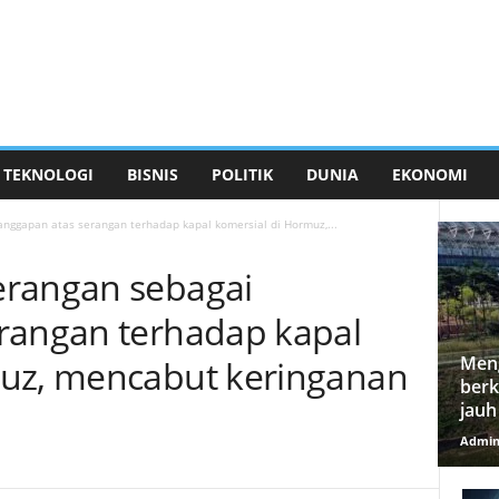
TEKNOLOGI
BISNIS
POLITIK
DUNIA
EKONOMI
nggapan atas serangan terhadap kapal komersial di Hormuz,...
erangan sebagai
rangan terhadap kapal
Meng
muz, mencabut keringanan
berk
n
jauh
Admi