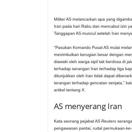
Militer AS melancarkan apa yang digamb
Iran pada hari Rabu dan mencabut izin y
Tanggapan AS muncul setelah Iran menyer
“Pasukan Komando Pusat AS mulai melanc
menimbulkan kerugian besar dengan men
diawaki oleh warga sipil tak berdosa di j
terhadap serangan Iran terhadap tiga kapa
ditunjukkan oleh Iran tidak dapat diben
terangan terhadap gencatan senjata,” ka
artikel tentang X.
AS menyerang Iran
Kata seorang pejabat AS
Reuters
serangan
pengawasan pantai, rudal permukaan-ke-ud