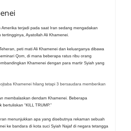
enei
 Amerika terjadi pada saat Iran sedang mengadakan
rtingginya, Ayatollah Ali Khamenei.
 Teheran, peti mati Ali Khamenei dan keluarganya dibawa
a seminari Qom, di mana beberapa ratus ribu orang
bandingkan Khamenei dengan para martir Syiah yang
jtaba Khamenei hilang tetapi 3 bersaudara memberikan
kan membalaskan dendam Khamenei. Beberapa
 bertuliskan “KILL TRUMP.”
 Iran menunjukkan apa yang disebutnya rekaman sebuah
 ke bandara di kota suci Syiah Najaf di negara tetangga