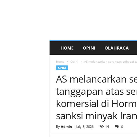
HOME
OPINI
OLAHRAGA
Home
Opini
AS melancarkan serangan sebagai ta
OPINI
AS melancarkan s
tanggapan atas se
komersial di Hor
sanksi minyak Ira
By
Admin
-
July 8, 2026
14
0