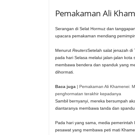
Pemakaman Ali Kham
Serangan di Selat Hormuz dan tanggapan
upacara pemakaman mendiang pemimpin te
Menurut
Reuters
Setelah salat jenazah di
pada hari Selasa melalui jalan-jalan kot
membawa bendera dan spanduk yang mem
dihormati.
Baca juga
|
Pemakaman Ali Khamenei: Mo
penghormatan terakhir kepadanya
Sambil bernyanyi, mereka bersumpah a
diantaranya membawa tanda dan spanduk
Pada hari yang sama, media pemerintah
pesawat yang membawa peti mati Khamenei