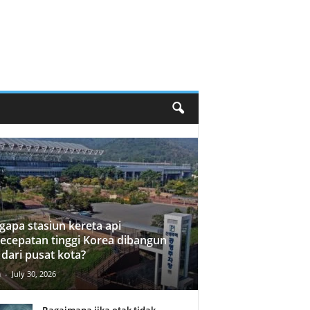
apa stasiun kereta api
ecepatan tinggi Korea dibangun
 dari pusat kota?
n
-
July 30, 2026