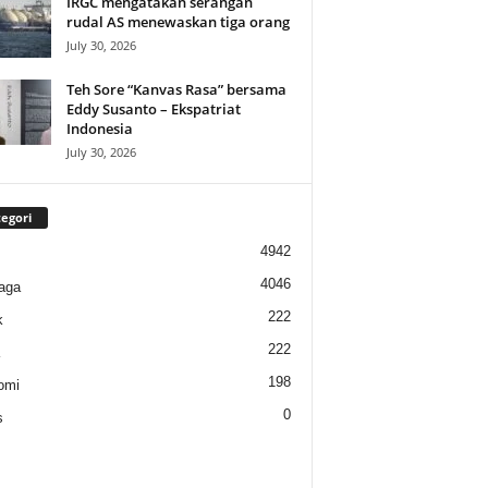
IRGC mengatakan serangan
rudal AS menewaskan tiga orang
July 30, 2026
Teh Sore “Kanvas Rasa” bersama
Eddy Susanto – Ekspatriat
Indonesia
July 30, 2026
egori
4942
4046
aga
222
k
222
198
omi
0
s