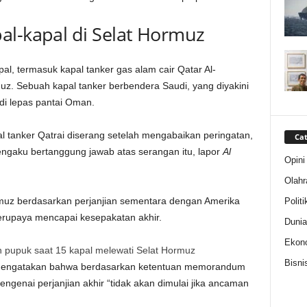
al-kapal di Selat Hormuz
al, termasuk kapal tanker gas alam cair Qatar Al-
muz. Sebuah kapal tanker berbendera Saudi, yang diyakini
di lepas pantai Oman.
l tanker Qatrai diserang setelah mengabaikan peringatan,
Cat
ngaku bertanggung jawab atas serangan itu, lapor
Al
Opini
Olahr
rmuz berdasarkan perjanjian sementara dengan Amerika
Politi
erupaya mencapai kesepakatan akhir.
Dunia
Ekon
pupuk saat 15 kapal melewati Selat Hormuz
Bisni
i mengatakan bahwa berdasarkan ketentuan memorandum
ngenai perjanjian akhir “tidak akan dimulai jika ancaman