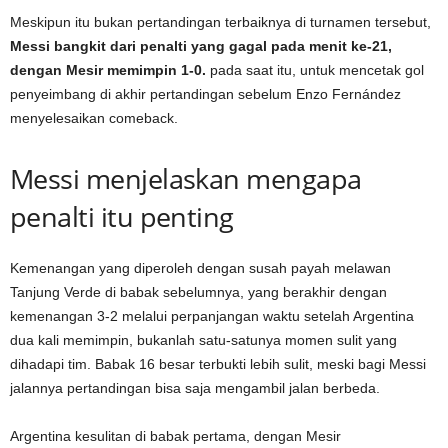
Meskipun itu bukan pertandingan terbaiknya di turnamen tersebut,
Messi bangkit dari penalti yang gagal pada menit ke-21,
dengan Mesir memimpin 1-0.
pada saat itu, untuk mencetak gol
penyeimbang di akhir pertandingan sebelum Enzo Fernández
menyelesaikan comeback.
Messi menjelaskan mengapa
penalti itu penting
Kemenangan yang diperoleh dengan susah payah melawan
Tanjung Verde di babak sebelumnya, yang berakhir dengan
kemenangan 3-2 melalui perpanjangan waktu setelah Argentina
dua kali memimpin, bukanlah satu-satunya momen sulit yang
dihadapi tim. Babak 16 besar terbukti lebih sulit, meski bagi Messi
jalannya pertandingan bisa saja mengambil jalan berbeda.
Argentina kesulitan di babak pertama, dengan Mesir