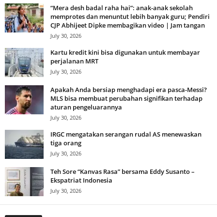
“Mera desh badal raha hai”: anak-anak sekolah
memprotes dan menuntut lebih banyak guru; Pendiri
CJP Abhijeet Dipke membagikan video | Jam tangan
July 30, 2026
Kartu kredit kini bisa digunakan untuk membayar
perjalanan MRT
July 30, 2026
Apakah Anda bersiap menghadapi era pasca-Messi?
MLS bisa membuat perubahan signifikan terhadap
aturan pengeluarannya
July 30, 2026
IRGC mengatakan serangan rudal AS menewaskan
tiga orang
July 30, 2026
Teh Sore “Kanvas Rasa” bersama Eddy Susanto –
Ekspatriat Indonesia
July 30, 2026