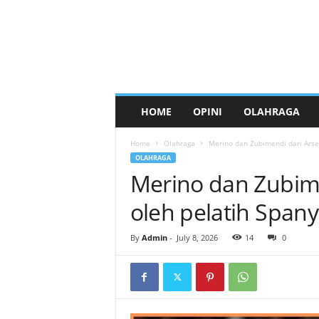
HOME
OPINI
OLAHRAGA
Home
Olahraga
Merino dan Zubimendi dari Arsen
OLAHRAGA
Merino dan Zubime
oleh pelatih Spany
By
Admin
-
July 8, 2026
14
0