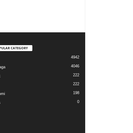
PULAR CATEGORY
4942
4046
aga
222
k
222
198
omi
0
s