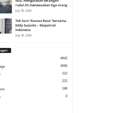
IRGC mengatakan serangan
rudal AS menewaskan tiga orang
July 30, 2026
Teh Sore “Kanvas Rasa” bersama
Eddy Susanto – Ekspatriat
Indonesia
July 30, 2026
egori
4942
4046
aga
222
k
222
198
omi
0
s