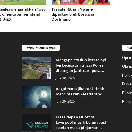
 Eagles mengalahkan Togo
Transfer Ethan Nwaneri
uk mencapai semifinal
dipantau oleh Borussia
 U-20
Dortmund
EVEN MORE NEWS
PO
Opini
Mengapa stasiun kereta api
berkecepatan tinggi Korea
Olahr
dibangun jauh dari pusat...
Politi
July 30, 2026
Dunia
Bagaimana jika otak tidak
Ekon
menciptakan kesadaran?
July 30, 2026
Bisni
Masa depan Elliott di
Liverpool masih belum pasti
setelah masa pinjaman...