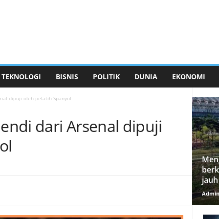
TEKNOLOGI
BISNIS
POLITIK
DUNIA
EKONOMI
al dipuji oleh pelatih Spanyol
ndi dari Arsenal dipuji
ol
Meng
berk
jauh
Admi