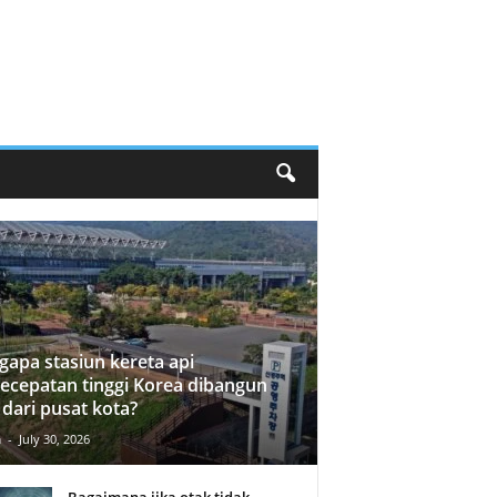
apa stasiun kereta api
ecepatan tinggi Korea dibangun
 dari pusat kota?
n
-
July 30, 2026