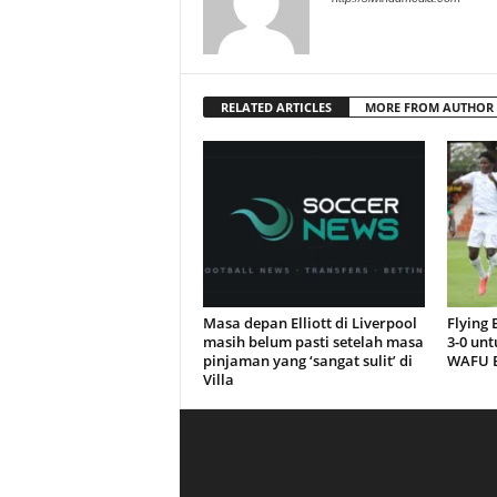
RELATED ARTICLES
MORE FROM AUTHOR
Masa depan Elliott di Liverpool
Flying
masih belum pasti setelah masa
3-0 unt
pinjaman yang ‘sangat sulit’ di
WAFU B
Villa