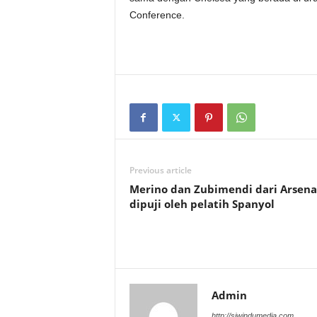
Conference.
Previous article
Merino dan Zubimendi dari Arsena
dipuji oleh pelatih Spanyol
Admin
http://siwindumedia.com