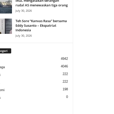
IRGC mengatakan serangan
rudal AS menewaskan tiga orang
July 30, 2026
Teh Sore “Kanvas Rasa” bersama
Eddy Susanto – Ekspatriat
Indonesia
July 30, 2026
egori
4942
4046
aga
222
k
222
198
omi
0
s