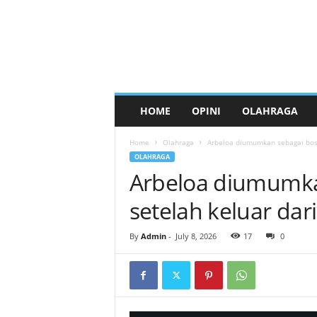
HOME
OPINI
OLAHRAGA
Home
Olahraga
Arbeloa diumumkan sebagai bos 
OLAHRAGA
Arbeloa diumumka
setelah keluar dar
By
Admin
-
July 8, 2026
17
0