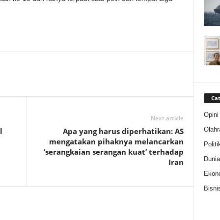
Cat
Opini
Next article
Olahr
l
Apa yang harus diperhatikan: AS
mengatakan pihaknya melancarkan
Politi
‘serangkaian serangan kuat’ terhadap
Dunia
Iran
Ekon
Bisni