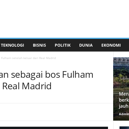
TEKNOLOGI
BISNIS
POLITIK
DUNIA
EKONOMI
Fulham setelah keluar dari Real Madrid
n sebagai bos Fulham
i Real Madrid
Meng
berk
jauh
Admi