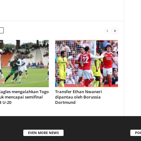
 Eagles mengalahkan Togo
Transfer Ethan Nwaneri
uk mencapai semifinal
dipantau oleh Borussia
 U-20
Dortmund
EVEN MORE NEWS
PO