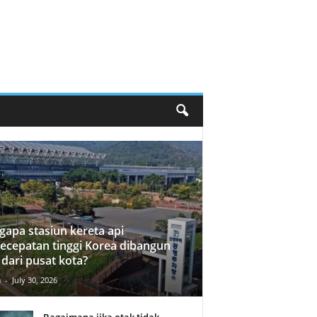
apa stasiun kereta api
ecepatan tinggi Korea dibangun
 dari pusat kota?
n
-
July 30, 2026