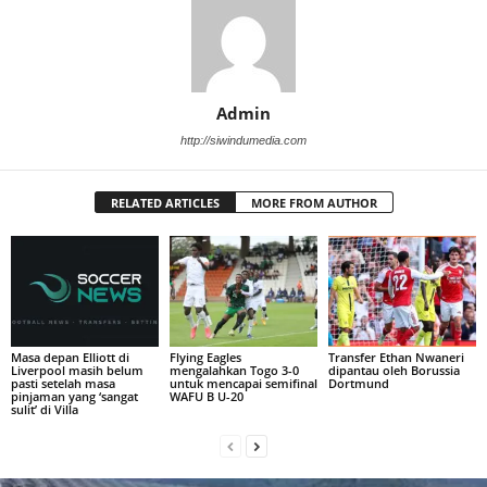
Admin
http://siwindumedia.com
RELATED ARTICLES
MORE FROM AUTHOR
Masa depan Elliott di
Flying Eagles
Transfer Ethan Nwaneri
Liverpool masih belum
mengalahkan Togo 3-0
dipantau oleh Borussia
pasti setelah masa
untuk mencapai semifinal
Dortmund
pinjaman yang ‘sangat
WAFU B U-20
sulit’ di Villa