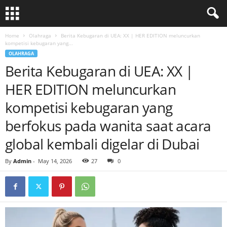
Home
Olahraga
Berita Kebugaran di UEA: XX | HER EDITION meluncurkan
kompetisi kebugaran yang...
OLAHRAGA
Berita Kebugaran di UEA: XX |
HER EDITION meluncurkan
kompetisi kebugaran yang
berfokus pada wanita saat acara
global kembali digelar di Dubai
By
Admin
-
May 14, 2026
27
0