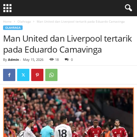
Home
Olahraga
Man United dan Liverpool tertarik pada Eduardo Camavinga
OLAHRAGA
Man United dan Liverpool tertarik
pada Eduardo Camavinga
By
Admin
-
May 15, 2026
18
0