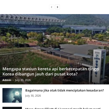
Mengapa stasiun kereta api berkecepatan tinggi
Korea dibangun jauh dari pusat kota?
Admin
-
July 30, 2026
Bagaimana jika otak tidak menciptakan kesadaran?
July 30, 2026