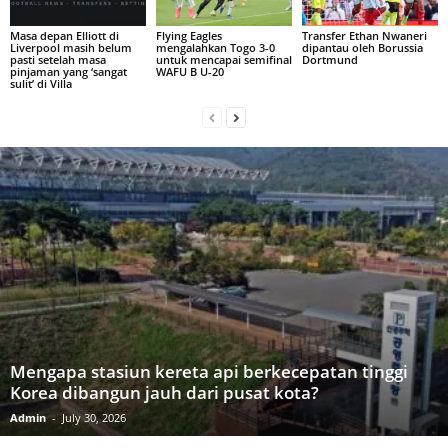
Masa depan Elliott di
Flying Eagles
Transfer Ethan Nwaneri
Liverpool masih belum
mengalahkan Togo 3-0
dipantau oleh Borussia
pasti setelah masa
untuk mencapai semifinal
Dortmund
pinjaman yang ‘sangat
WAFU B U-20
sulit’ di Villa
Mengapa stasiun kereta api berkecepatan tinggi
Korea dibangun jauh dari pusat kota?
Admin
-
July 30, 2026