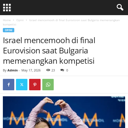
Home
Opini
Israel mencemooh di final Eurovision saat Bulgaria memenangkan
kompetisi
OPINI
Israel mencemooh di final
Eurovision saat Bulgaria
memenangkan kompetisi
By
Admin
-
May 17, 2026
23
0