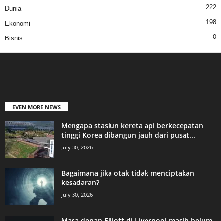
222
Dunia
198
Ekonomi
0
Bisnis
EVEN MORE NEWS
Mengapa stasiun kereta api berkecepatan
tinggi Korea dibangun jauh dari pusat...
July 30, 2026
Bagaimana jika otak tidak menciptakan
kesadaran?
July 30, 2026
Masa depan Elliott di Liverpool masih belum