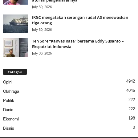
aturan pengeluarannya
July 30, 2026
IRGC mengatakan serangan rudal AS menewaskan
tiga orang
July 30, 2026
Teh Sore “Kanvas Rasa” bersama Eddy Susanto –
Ekspatriat Indonesia
July 30, 2026
Categori
4942
Opini
4046
Olahraga
222
Politik
222
Dunia
198
Ekonomi
0
Bisnis