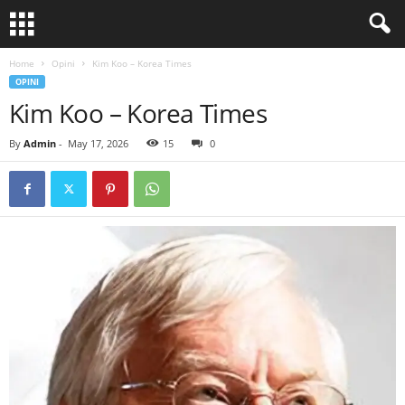
Home
Opini
Kim Koo – Korea Times
OPINI
Kim Koo – Korea Times
By
Admin
-
May 17, 2026
15
0