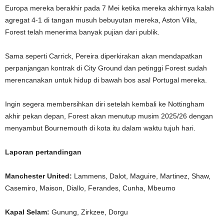
Europa mereka berakhir pada 7 Mei ketika mereka akhirnya kalah
agregat 4-1 di tangan musuh bebuyutan mereka, Aston Villa,
Forest telah menerima banyak pujian dari publik.
Sama seperti Carrick, Pereira diperkirakan akan mendapatkan
perpanjangan kontrak di City Ground dan petinggi Forest sudah
merencanakan untuk hidup di bawah bos asal Portugal mereka.
Ingin segera membersihkan diri setelah kembali ke Nottingham
akhir pekan depan, Forest akan menutup musim 2025/26 dengan
menyambut Bournemouth di kota itu dalam waktu tujuh hari.
Laporan pertandingan
Manchester United:
Lammens, Dalot, Maguire, Martinez, Shaw,
Casemiro, Maison, Diallo, Ferandes, Cunha, Mbeumo
Kapal Selam:
Gunung, Zirkzee, Dorgu