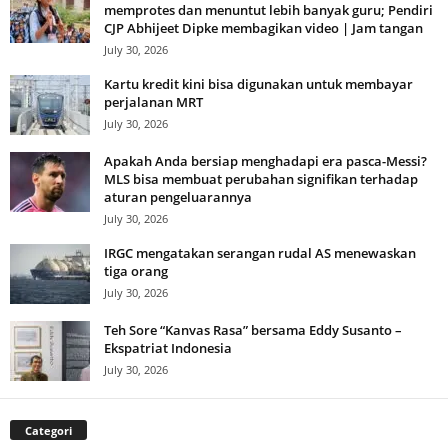
memprotes dan menuntut lebih banyak guru; Pendiri
CJP Abhijeet Dipke membagikan video | Jam tangan
July 30, 2026
Kartu kredit kini bisa digunakan untuk membayar
perjalanan MRT
July 30, 2026
Apakah Anda bersiap menghadapi era pasca-Messi?
MLS bisa membuat perubahan signifikan terhadap
aturan pengeluarannya
July 30, 2026
IRGC mengatakan serangan rudal AS menewaskan
tiga orang
July 30, 2026
Teh Sore “Kanvas Rasa” bersama Eddy Susanto –
Ekspatriat Indonesia
July 30, 2026
Categori