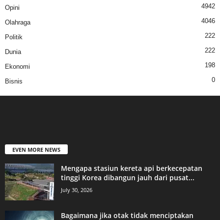
4942
Opini
4046
Olahraga
222
Politik
222
Dunia
198
Ekonomi
0
Bisnis
EVEN MORE NEWS
Mengapa stasiun kereta api berkecepatan
tinggi Korea dibangun jauh dari pusat...
July 30, 2026
Bagaimana jika otak tidak menciptakan