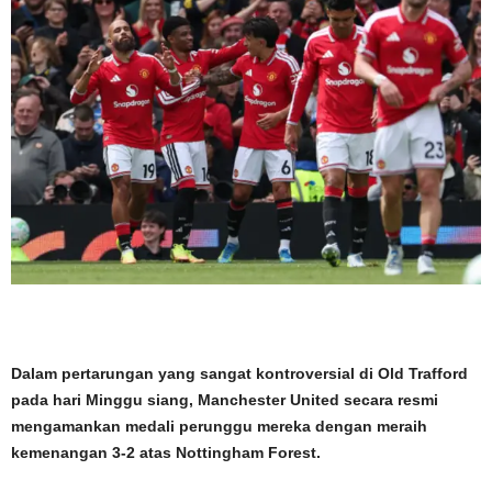
Dalam pertarungan yang sangat kontroversial di Old Trafford
pada hari Minggu siang, Manchester United secara resmi
mengamankan medali perunggu mereka dengan meraih
kemenangan 3-2 atas Nottingham Forest.