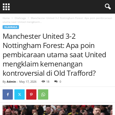
Home
Olahraga
Manchester United 3-2 Nottingham Forest: Apa poin pembicaraan
utama saat United mengklaim...
OLAHRAGA
Manchester United 3-2
Nottingham Forest: Apa poin
pembicaraan utama saat United
mengklaim kemenangan
kontroversial di Old Trafford?
By
Admin
-
May 17, 2026
18
0