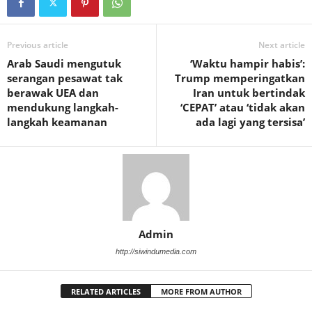
Previous article
Next article
Arab Saudi mengutuk
‘Waktu hampir habis’:
serangan pesawat tak
Trump memperingatkan
berawak UEA dan
Iran untuk bertindak
mendukung langkah-
‘CEPAT’ atau ‘tidak akan
langkah keamanan
ada lagi yang tersisa’
Admin
http://siwindumedia.com
RELATED ARTICLES
MORE FROM AUTHOR