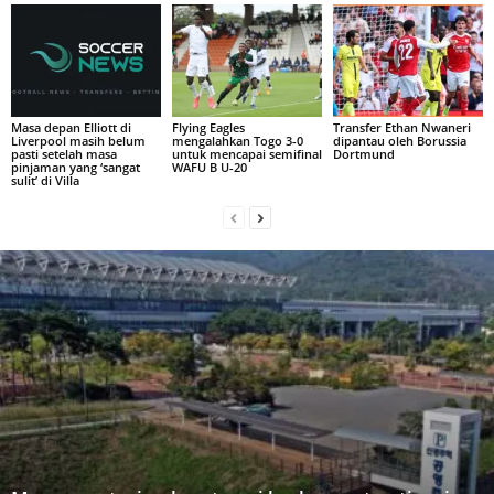
Masa depan Elliott di
Flying Eagles
Transfer Ethan Nwaneri
Liverpool masih belum
mengalahkan Togo 3-0
dipantau oleh Borussia
pasti setelah masa
untuk mencapai semifinal
Dortmund
pinjaman yang ‘sangat
WAFU B U-20
sulit’ di Villa