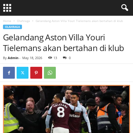
Home
Olahraga
Gelandang Aston Villa Youri Tielemans akan bertahan di klub
OLAHRAGA
Gelandang Aston Villa Youri
Tielemans akan bertahan di klub
By
Admin
-
May 18, 2026
13
0