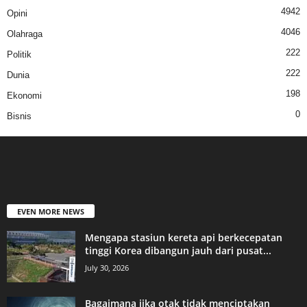
4942
Opini
4046
Olahraga
222
Politik
222
Dunia
198
Ekonomi
0
Bisnis
EVEN MORE NEWS
Mengapa stasiun kereta api berkecepatan
tinggi Korea dibangun jauh dari pusat...
July 30, 2026
Bagaimana jika otak tidak menciptakan