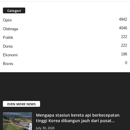
Categori
4942
Opini
4046
Olahraga
222
Politik
222
Dunia
198
Ekonomi
0
Bisnis
EVEN MORE NEWS
Mengapa stasiun kereta api berkecepatan
tinggi Korea dibangun jauh dari pusat...
July 30, 2026