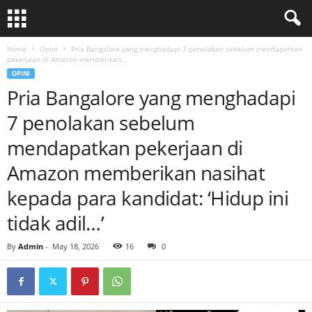
Home
Opini
Pria Bangalore yang menghadapi 7 penolakan sebelum mendapatkan
pekerjaan di Amazon memberikan...
OPINI
Pria Bangalore yang menghadapi
7 penolakan sebelum
mendapatkan pekerjaan di
Amazon memberikan nasihat
kepada para kandidat: ‘Hidup ini
tidak adil…’
By
Admin
-
May 18, 2026
16
0