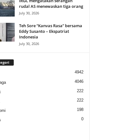
IRGC mengatakan serangan
rudal AS menewaskan tiga orang
July 30, 2026
Teh Sore “Kanvas Rasa” bersama
Eddy Susanto – Ekspatriat
Indonesia
July 30, 2026
egori
4942
4046
aga
222
k
222
198
omi
0
s