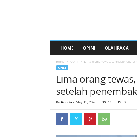
HOME
OPINI
OLAHRAGA
Home
Opini
Lima orang tewas, termasuk dua te
OPINI
Lima orang tewas,
setelah penembaka
By
Admin
-
May 19, 2026
11
0