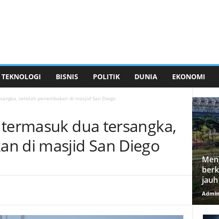
TEKNOLOGI
BISNIS
POLITIK
DUNIA
EKONOMI
rsangka, setelah penembakan di masjid San Diego
 termasuk dua tersangka,
n di masjid San Diego
Meng
berk
jauh
Admi