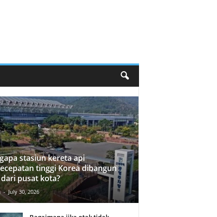
apa stasiun kereta api
ecepatan tinggi Korea dibangun
 dari pusat kota?
n
-
July 30, 2026