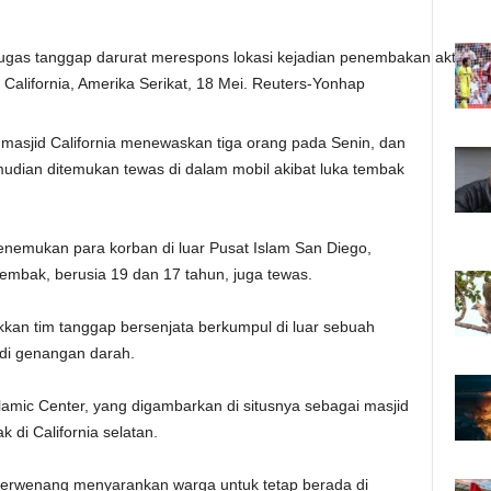
tugas tanggap darurat merespons lokasi kejadian penembakan aktif ya
, California, Amerika Serikat, 18 Mei. Reuters-Yonhap
sjid California menewaskan tiga orang pada Senin, dan
mudian ditemukan tewas di dalam mobil akibat luka tembak
enemukan para korban di luar Pusat Islam San Diego,
bak, berusia 19 dan 17 tahun, juga tewas.
ukkan tim tanggap bersenjata berkumpul di luar sebuah
 di genangan darah.
Islamic Center, yang digambarkan di situsnya sebagai masjid
k di California selatan.
 berwenang menyarankan warga untuk tetap berada di