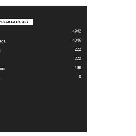
PULAR CATEGORY
4942
4046
aga
222
k
222
198
omi
0
s