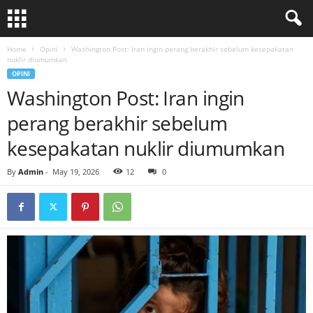
Home
Opini
Washington Post: Iran ingin perang berakhir sebelum kesepakatan
nuklir diumumkan
OPINI
Washington Post: Iran ingin
perang berakhir sebelum
kesepakatan nuklir diumumkan
By
Admin
-
May 19, 2026
12
0