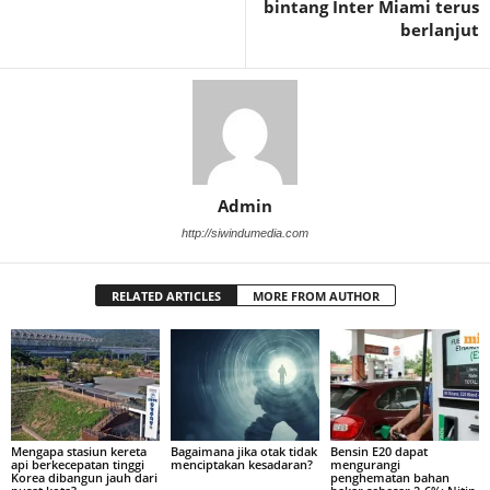
bintang Inter Miami terus
berlanjut
Admin
http://siwindumedia.com
RELATED ARTICLES
MORE FROM AUTHOR
Mengapa stasiun kereta
Bagaimana jika otak tidak
Bensin E20 dapat
api berkecepatan tinggi
menciptakan kesadaran?
mengurangi
Korea dibangun jauh dari
penghematan bahan