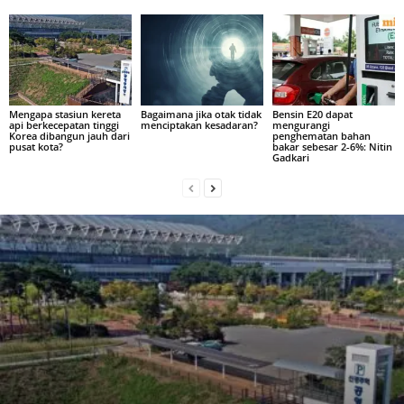
Mengapa stasiun kereta
Bagaimana jika otak tidak
Bensin E20 dapat
api berkecepatan tinggi
menciptakan kesadaran?
mengurangi
Korea dibangun jauh dari
penghematan bahan
pusat kota?
bakar sebesar 2-6%: Nitin
Gadkari