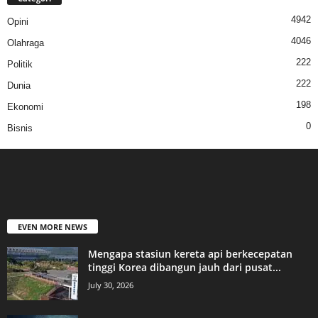
4942
Opini
4046
Olahraga
222
Politik
222
Dunia
198
Ekonomi
0
Bisnis
EVEN MORE NEWS
Mengapa stasiun kereta api berkecepatan
tinggi Korea dibangun jauh dari pusat...
July 30, 2026