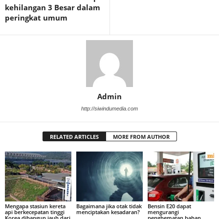
kehilangan 3 Besar dalam
peringkat umum
Admin
http://siwindumedia.com
RELATED ARTICLES
MORE FROM AUTHOR
Mengapa stasiun kereta
Bagaimana jika otak tidak
Bensin E20 dapat
api berkecepatan tinggi
menciptakan kesadaran?
mengurangi
Korea dibangun jauh dari
penghematan bahan