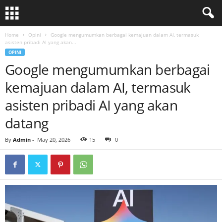
Home
Opini
Google mengumumkan berbagai kemajuan dalam AI, termasuk
asisten pribadi AI yang akan...
OPINI
Google mengumumkan berbagai
kemajuan dalam AI, termasuk
asisten pribadi AI yang akan
datang
By
Admin
-
May 20, 2026
15
0