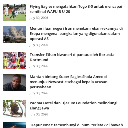
Flying Eagles mengalahkan Togo 3-0 untuk mencapai
semifinal WAFU B U-20
July 30, 2026
Menteri luar negeri Iran menekan rekan-rekannya di
Eropa mengenai pangkalan yang digunakan dalam
operasi AS
July 30, 2026
Transfer Ethan Nwaneri dipantau oleh Borussia
Dortmund
July 30, 2026
Mantan bintang Super Eagles Shola Ameobi
menunjuk Newcastle sebagai kepala urusan
perusahaan
July 30, 2026
Padma Hotel dan Djarum Foundation melindungi
Elang Jawa
July 30, 2026
‘Dapur emas’ tersembunyi di bumi terletak di bawah