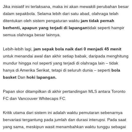
Jika inisiatif ini terlaksana, maka ini akan mewakili perubahan besar
dalam sepakbola. Selama lebih dari satu abad, olahraga telah
ditentukan oleh sistem pengaturan waktu
jam tidak pernah
berhenti, apapun yang terjadi di lapangan
tidak seperti hampir
semua olahraga besar lainnya.
Lebih-lebih lagi,
jam sepak bola naik dari 0 menjadi 45 menit
untuk menandai awal dan akhir setiap babak, daripada menghitung
mundur hingga nol seperti yang terjadi di olahraga lain – tidak
hanya di Amerika Serikat, tetapi di seluruh dunia – seperti
bola
basket
Dan
hoki lapangan.
Papan skor ditampilkan di akhir pertandingan MLS antara Toronto
FC dan Vancouver Whitecaps FC.
Kritik utama dari sistem ini adalah waktu pemutaran sebenarnya
bervariasi tergantung pada jumlah dan durasi interupsi. Pada saat
yang sama, meskipun wasit menambahkan waktu tunggu sebagai