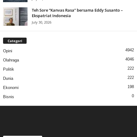
Teh Sore “Kanvas Rasa” bersama Eddy Susanto –
Ekspatriat Indonesia
July 30, 2026
Categori
4942
Opini
4046
Olahraga
222
Politik
222
Dunia
198
Ekonomi
0
Bisnis