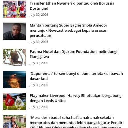
Transfer Ethan Nwaneri dipantau oleh Borussia
Dortmund
July 30, 2026
Mantan bintang Super Eagles Shola Ameobi
menunjuk Newcastle sebagai kepala urusan
perusahaan
July 30, 2026
Padma Hotel dan Djarum Foundation melindungi
Elang Jawa
July 30, 2026
‘Dapur emas’ tersembunyi di bumi terletak di bawah
dasar laut
July 30, 2026
Playmaker Liverpool Harvey Elliott akan bergabung
dengan Leeds United
July 30, 2026
“Mera desh badal raha hai”: anak-anak sekolah
memprotes dan menuntut lebih banyak guru; Pendiri
CJP Abhijeet Dipke membagikan video | Jam tangan