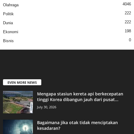
4046
Olahraga
222
Politik
222
Dunia
198
Ekonomi
0
Bisnis
EVEN MORE NEWS
Mengapa stasiun kereta api berkecepatan
tinggi Korea dibangun jauh dari pusat...
July 30, 2026
Bagaimana jika otak tidak menciptakan
kesadaran?