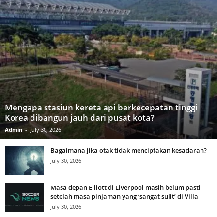
Mengapa stasiun kereta api berkecepatan tinggi
Korea dibangun jauh dari pusat kota?
Admin
-
July 30, 2026
Bagaimana jika otak tidak menciptakan kesadaran?
July 30, 2026
Masa depan Elliott di Liverpool masih belum pasti
setelah masa pinjaman yang ‘sangat sulit’ di Villa
July 30, 2026