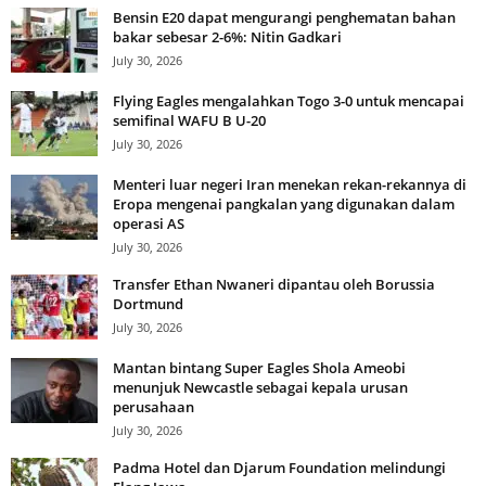
Bensin E20 dapat mengurangi penghematan bahan
bakar sebesar 2-6%: Nitin Gadkari
July 30, 2026
Flying Eagles mengalahkan Togo 3-0 untuk mencapai
semifinal WAFU B U-20
July 30, 2026
Menteri luar negeri Iran menekan rekan-rekannya di
Eropa mengenai pangkalan yang digunakan dalam
operasi AS
July 30, 2026
Transfer Ethan Nwaneri dipantau oleh Borussia
Dortmund
July 30, 2026
Mantan bintang Super Eagles Shola Ameobi
menunjuk Newcastle sebagai kepala urusan
perusahaan
July 30, 2026
Padma Hotel dan Djarum Foundation melindungi