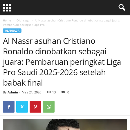
Home
Olahraga
Al Nassr asuhan Cristiano Ronaldo dinobatkan sebagai juara:
Pembaruan peringkat Liga Pro...
OLAHRAGA
Al Nassr asuhan Cristiano
Ronaldo dinobatkan sebagai
juara: Pembaruan peringkat Liga
Pro Saudi 2025-2026 setelah
babak final
By
Admin
-
May 21, 2026
13
0