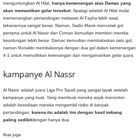
menguntungkan Al Hilal,
hanya kemenangan atas Damac yang
akan memastikan gelar tersebut
. Apalagi setelah Al Hilal mulai
memenangkan pertandingan melawan Al Fayha lebih awal,
tekanannya sangat besar. Namun, Sadio Mané mencetak gol
pertama untuk Al Nassr dan Coman kemudian memberi mereka
keuntungan lebih besar. Damac kemudian membalaskan satu gol,
namun Ronaldo membalasnya dengan dua gol dalam kemenangan
4-1 untuk memulihkan ketenangan dan mengamankan gelar juara.
kampanye Al Nassr
Al Nassr adalah juara Liga Pro Saudi yang sangat layak setelah
kampanye yang kuat. Yang membuat mereka asyik menonton
adalah kesediaan mereka mengambil risiko di banyak
pertandingan,
karena itu adalah tim dengan hasil imbang
paling sedikit
dengan hanya dua.
lihat juga