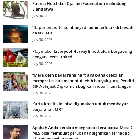
Padma Hotel dan Djarum Foundation melindungi
Elang Jawa
July 30, 2026
‘Dapur emas’ tersembunyi di bumi terletak di bawah
dasar laut
July 30, 2026
Playmaker Liverpool Harvey Elliott akan bergabung
dengan Leeds United
July 30, 2026
“Mera desh badal raha hai”: anak-anak sekolah
memprotes dan menuntut lebih banyak guru; Pendiri
CJP Abhijeet Dipke membagikan video | Jam tangan
July 30, 2026
Kartu kredit kini bisa digunakan untuk membayar
perjalanan MRT
July 30, 2026
Apakah Anda bersiap menghadapi era pasca-Messi?
MLS bisa membuat perubahan signifikan terhadap
aturan pengeluarannya