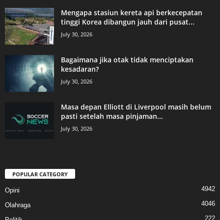
Mengapa stasiun kereta api berkecepatan
tinggi Korea dibangun jauh dari pusat...
July 30, 2026
Bagaimana jika otak tidak menciptakan
kesadaran?
July 30, 2026
Masa depan Elliott di Liverpool masih belum
pasti setelah masa pinjaman...
July 30, 2026
POPULAR CATEGORY
4942
Opini
4046
Olahraga
222
Politik