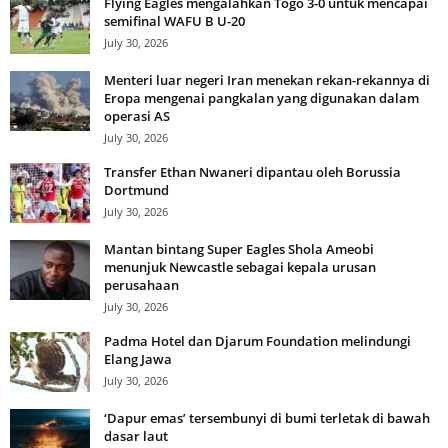
Flying Eagles mengalahkan Togo 3-0 untuk mencapai
semifinal WAFU B U-20
July 30, 2026
Menteri luar negeri Iran menekan rekan-rekannya di
Eropa mengenai pangkalan yang digunakan dalam
operasi AS
July 30, 2026
Transfer Ethan Nwaneri dipantau oleh Borussia
Dortmund
July 30, 2026
Mantan bintang Super Eagles Shola Ameobi
menunjuk Newcastle sebagai kepala urusan
perusahaan
July 30, 2026
Padma Hotel dan Djarum Foundation melindungi
Elang Jawa
July 30, 2026
‘Dapur emas’ tersembunyi di bumi terletak di bawah
dasar laut