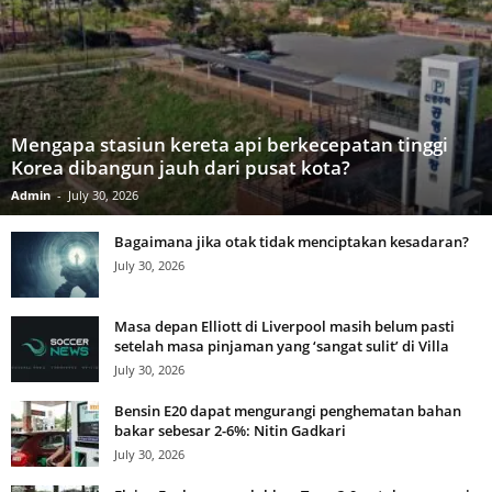
Mengapa stasiun kereta api berkecepatan tinggi
Korea dibangun jauh dari pusat kota?
Admin
-
July 30, 2026
Bagaimana jika otak tidak menciptakan kesadaran?
July 30, 2026
Masa depan Elliott di Liverpool masih belum pasti
setelah masa pinjaman yang ‘sangat sulit’ di Villa
July 30, 2026
Bensin E20 dapat mengurangi penghematan bahan
bakar sebesar 2-6%: Nitin Gadkari
July 30, 2026