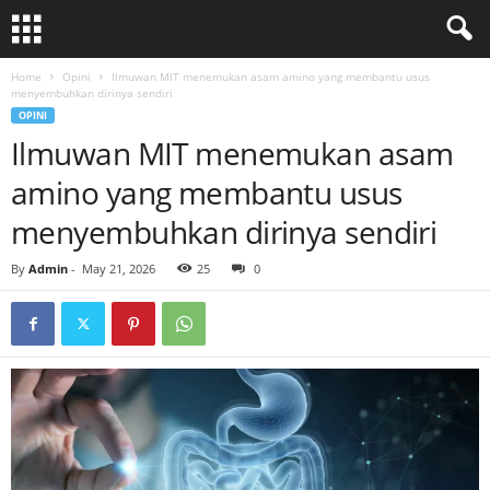
Home
Opini
Ilmuwan MIT menemukan asam amino yang membantu usus
menyembuhkan dirinya sendiri
OPINI
Ilmuwan MIT menemukan asam
amino yang membantu usus
menyembuhkan dirinya sendiri
By
Admin
-
May 21, 2026
25
0