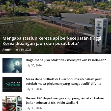
Mengapa stasiun kereta api berkecepatan tinggi
Korea dibangun jauh dari pusat kota?
Admin
-
July 30, 2026
Bagaimana jika otak tidak menciptakan kesadaran?
July 30, 2026
Masa depan Elliott di Liverpool masih belum pasti
setelah masa pinjaman yang ‘sangat sulit’ di Villa
July 30, 2026
Bensin E20 dapat mengurangi penghematan bahan
bakar sebesar 2-6%: Nitin Gadkari
July 30, 2026