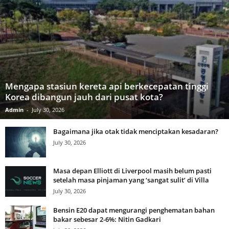
Mengapa stasiun kereta api berkecepatan tinggi
Korea dibangun jauh dari pusat kota?
Admin
-
July 30, 2026
Bagaimana jika otak tidak menciptakan kesadaran?
July 30, 2026
Masa depan Elliott di Liverpool masih belum pasti
setelah masa pinjaman yang ‘sangat sulit’ di Villa
July 30, 2026
Bensin E20 dapat mengurangi penghematan bahan
bakar sebesar 2-6%: Nitin Gadkari