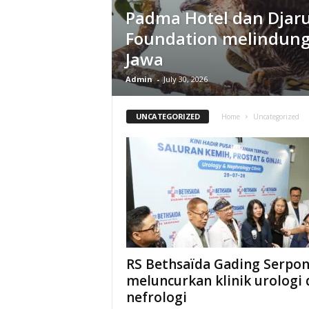
Padma Hotel dan Djar
Foundation melindung
Jawa
Admin
-
July 30, 2026
UNCATEGORIZED
Home
Uncategorized
RS Bethsaïda Gading Serpo
meluncurkan klinik urologi 
nefrologi