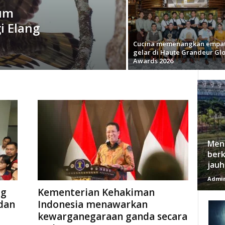
um
i Elang
Cucina memenangkan empa
gelar di Haute Grandeur Gl
Awards 2026
Meng
berk
jauh
Admi
ng
Kementerian Kehakiman
dan
Indonesia menawarkan
kewarganegaraan ganda secara