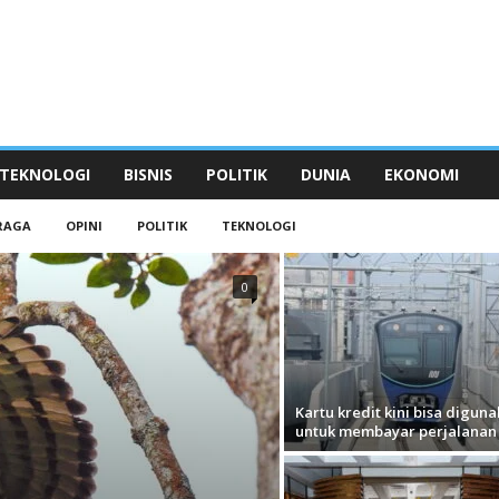
TEKNOLOGI
BISNIS
POLITIK
DUNIA
EKONOMI
RAGA
OPINI
POLITIK
TEKNOLOGI
0
Kartu kredit kini bisa digun
untuk membayar perjalana