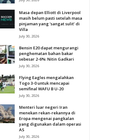
Masa depan Elliott di Liverpool
masih belum pasti setelah masa
pinjaman yang ‘sangat sulit’ di
Villa
July 30, 2026
Bensin E20 dapat mengurangi
penghematan bahan bakar
sebesar 2-6%: Nitin Gadkari
July 30, 2026
Flying Eagles mengalahkan
Togo 3-0 untuk mencapai
semifinal WAFU B U-20
July 30, 2026
Menteri luar negeri Iran
menekan rekan-rekannya di
Eropa mengenai pangkalan
yang digunakan dalam operasi
AS
July 30, 2026