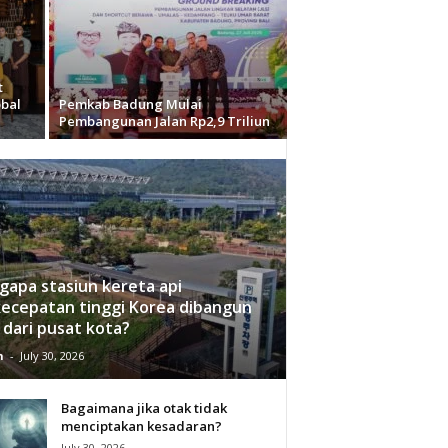
t
obal
Pemkab Badung Mulai
Pembangunan Jalan Rp2,9 Triliun
apa stasiun kereta api
ecepatan tinggi Korea dibangun
 dari pusat kota?
n
-
July 30, 2026
Bagaimana jika otak tidak
menciptakan kesadaran?
July 30, 2026