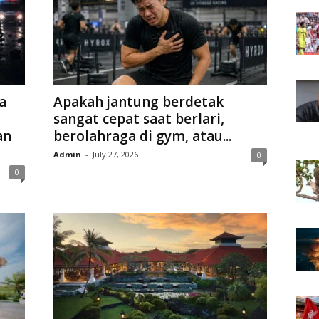
a
Apakah jantung berdetak
sangat cepat saat berlari,
an
berolahraga di gym, atau...
Admin
-
July 27, 2026
0
0