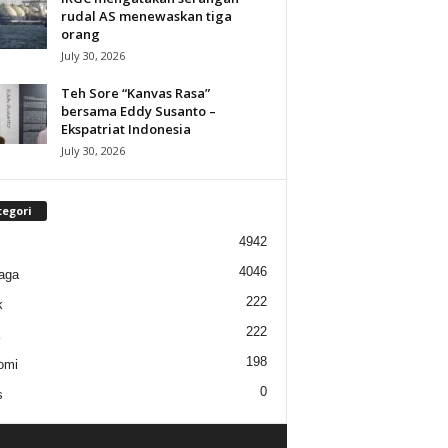
rudal AS menewaskan tiga
orang
July 30, 2026
Teh Sore “Kanvas Rasa”
bersama Eddy Susanto –
Ekspatriat Indonesia
July 30, 2026
tegori
4942
4046
aga
222
k
222
198
omi
0
s