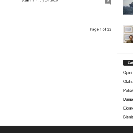
Admin
-
July 24, 2026
0
Page 1 of 22
Ca
Opini
Olahr
Politi
Dunia
Ekon
Bisni