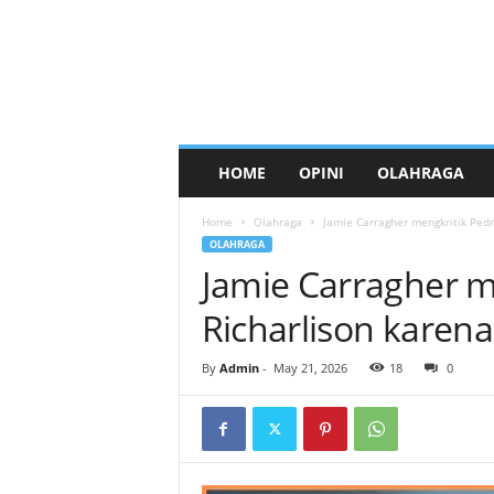
HOME
OPINI
OLAHRAGA
Home
Olahraga
Jamie Carragher mengkritik Pedr
OLAHRAGA
Jamie Carragher m
Richarlison karen
By
Admin
-
May 21, 2026
18
0