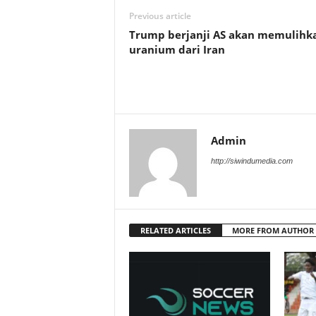
Previous article
Trump berjanji AS akan memulihk
uranium dari Iran
Admin
http://siwindumedia.com
RELATED ARTICLES
MORE FROM AUTHOR