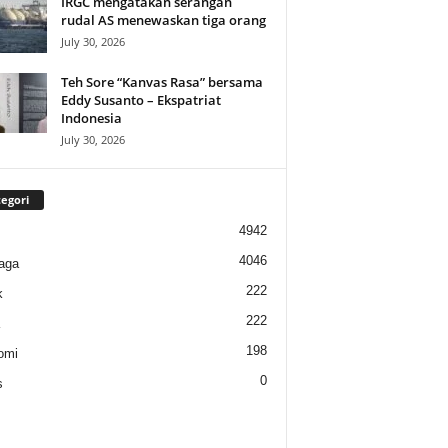
IRGC mengatakan serangan
rudal AS menewaskan tiga orang
July 30, 2026
Teh Sore “Kanvas Rasa” bersama
Eddy Susanto – Ekspatriat
Indonesia
July 30, 2026
egori
4942
4046
aga
222
k
222
198
omi
0
s