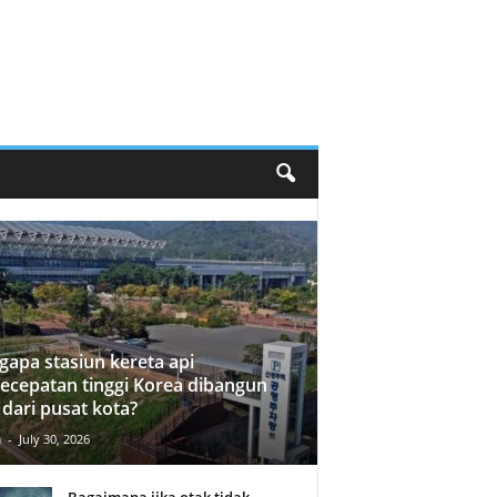
apa stasiun kereta api
ecepatan tinggi Korea dibangun
 dari pusat kota?
n
-
July 30, 2026