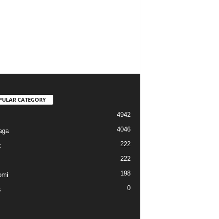
PULAR CATEGORY
4942
4046
aga
222
k
222
198
omi
0
s