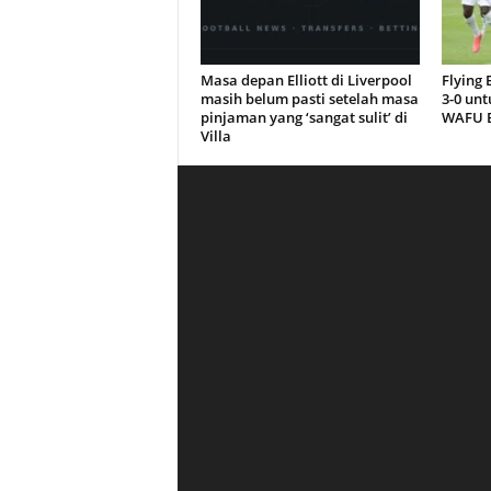
Masa depan Elliott di Liverpool
Flying
masih belum pasti setelah masa
3-0 unt
pinjaman yang ‘sangat sulit’ di
WAFU B
Villa