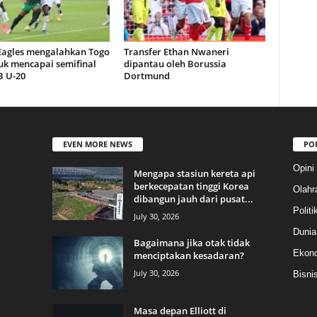
 Eagles mengalahkan Togo
Transfer Ethan Nwaneri
uk mencapai semifinal
dipantau oleh Borussia
 U-20
Dortmund
EVEN MORE NEWS
PO
Opini
Mengapa stasiun kereta api
berkecepatan tinggi Korea
Olahr
dibangun jauh dari pusat...
Politi
July 30, 2026
Dunia
Bagaimana jika otak tidak
Ekon
menciptakan kesadaran?
July 30, 2026
Bisni
Masa depan Elliott di