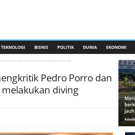
TEKNOLOGI
BISNIS
POLITIK
DUNIA
EKONOMI
o Porro dan Richarlison karena melakukan diving
engkritik Pedro Porro dan
a melakukan diving
Meng
berk
jauh
Admi