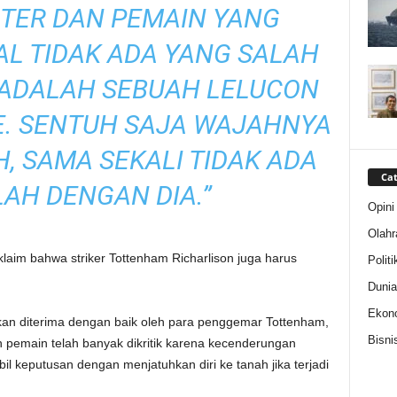
TER DAN PEMAIN YANG
L TIDAK ADA YANG SALAH
ADALAH SEBUAH LELUCON
E. SENTUH SAJA WAJAHNYA
H, SAMA SEKALI TIDAK ADA
Cat
AH DENGAN DIA.”
Opini
Olahr
laim bahwa striker Tottenham Richarlison juga harus
Politi
Dunia
Ekon
an diterima dengan baik oleh para penggemar Tottenham,
Bisni
h pemain telah banyak dikritik karena kecenderungan
keputusan dengan menjatuhkan diri ke tanah jika terjadi