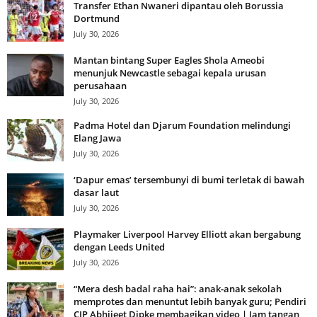
Transfer Ethan Nwaneri dipantau oleh Borussia
Dortmund
July 30, 2026
Mantan bintang Super Eagles Shola Ameobi
menunjuk Newcastle sebagai kepala urusan
perusahaan
July 30, 2026
Padma Hotel dan Djarum Foundation melindungi
Elang Jawa
July 30, 2026
‘Dapur emas’ tersembunyi di bumi terletak di bawah
dasar laut
July 30, 2026
Playmaker Liverpool Harvey Elliott akan bergabung
dengan Leeds United
July 30, 2026
“Mera desh badal raha hai”: anak-anak sekolah
memprotes dan menuntut lebih banyak guru; Pendiri
CJP Abhijeet Dipke membagikan video | Jam tangan