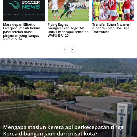
Masa depan Elliott di
Flying Eagles
Transfer Ethan Nwaneri
Liverpool masih belum
mengalahkan Togo 3-0
dipantau oleh Borussia
pasti setelah masa
untuk mencapai semifinal
Dortmund
pinjaman yang ‘sangat
WAFU B U-20
sulit’ di Villa
Mengapa stasiun kereta api berkecepatan tinggi
Korea dibangun jauh dari pusat kota?