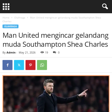
Home
Olahraga
Man United mengincar gelandang muda Southampton Shea
Charles
OLAHRAGA
Man United mengincar gelandang
muda Southampton Shea Charles
By
Admin
-
May 21, 2026
19
0