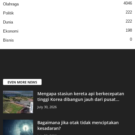
4046
Olahraga
222
Politik
222
Dunia
198
Ekonomi
0
Bisnis
EVEN MORE NEWS
Mengapa stasiun kereta api berkecepatan
tinggi Korea dibangun jauh dari pusat...
July 30, 2026
Bagaimana jika otak tidak menciptakan
kesadaran?