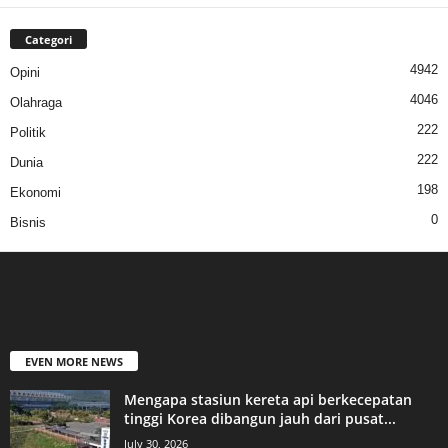
Categori
4942
Opini
4046
Olahraga
222
Politik
222
Dunia
198
Ekonomi
0
Bisnis
EVEN MORE NEWS
Mengapa stasiun kereta api berkecepatan
tinggi Korea dibangun jauh dari pusat...
July 30, 2026