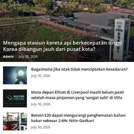
Mengapa stasiun kereta api berkecepatan tinggi
Korea dibangun jauh dari pusat kota?
Admin
-
July 30, 2026
Bagaimana jika otak tidak menciptakan kesadaran?
July 30, 2026
Masa depan Elliott di Liverpool masih belum pasti
setelah masa pinjaman yang ‘sangat sulit’ di Villa
July 30, 2026
Bensin E20 dapat mengurangi penghematan bahan
bakar sebesar 2-6%: Nitin Gadkari
July 30, 2026