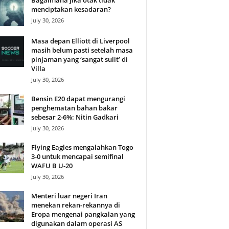
Bagaimana jika otak tidak
menciptakan kesadaran?
July 30, 2026
Masa depan Elliott di Liverpool
masih belum pasti setelah masa
pinjaman yang ‘sangat sulit’ di
Villa
July 30, 2026
Bensin E20 dapat mengurangi
penghematan bahan bakar
sebesar 2-6%: Nitin Gadkari
July 30, 2026
Flying Eagles mengalahkan Togo
3-0 untuk mencapai semifinal
WAFU B U-20
July 30, 2026
Menteri luar negeri Iran
menekan rekan-rekannya di
Eropa mengenai pangkalan yang
digunakan dalam operasi AS