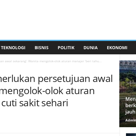
TEKNOLOGI
BISNIS
POLITIK
DUNIA
EKONOMI
 awal sekarang’: Wanita mengolok-olok aturan manajer ‘beri tahu...
rlukan persetujuan awal
 mengolok-olok aturan
Meng
cuti sakit sehari
berk
jauh
Admi