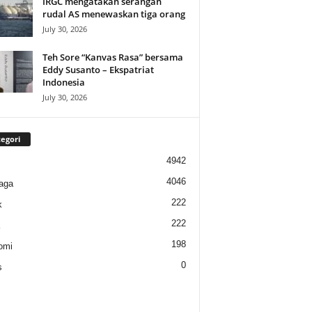
IRGC mengatakan serangan
rudal AS menewaskan tiga orang
July 30, 2026
Teh Sore “Kanvas Rasa” bersama
Eddy Susanto – Ekspatriat
Indonesia
July 30, 2026
egori
4942
4046
aga
222
k
222
198
omi
0
s