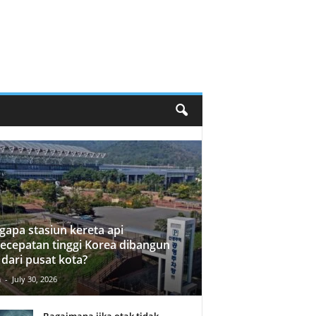
apa stasiun kereta api
ecepatan tinggi Korea dibangun
 dari pusat kota?
n
-
July 30, 2026