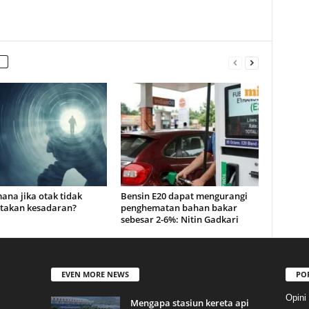
ana jika otak tidak
Bensin E20 dapat mengurangi
takan kesadaran?
penghematan bahan bakar
sebesar 2-6%: Nitin Gadkari
EVEN MORE NEWS
PO
Opini
Mengapa stasiun kereta api