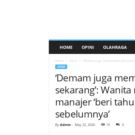
HOME
OPINI
OLAHRAGA
Home
Opini
‘Demam juga memerlukan persetujuan
OPINI
‘Demam juga meme
sekarang’: Wanita
manajer ‘beri tahu 
sebelumnya’
By
Admin
-
May 22, 2026
15
0