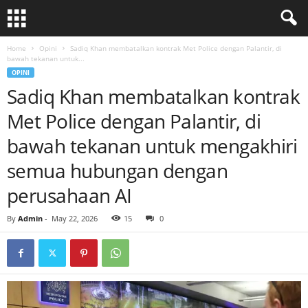
Home
Opini
Sadiq Khan membatalkan kontrak Met Police dengan Palantir, di
bawah tekanan untuk...
OPINI
Sadiq Khan membatalkan kontrak
Met Police dengan Palantir, di
bawah tekanan untuk mengakhiri
semua hubungan dengan
perusahaan AI
By
Admin
-
May 22, 2026
15
0