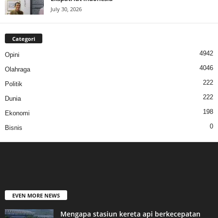
July 30, 2026
Categori
4942
Opini
4046
Olahraga
222
Politik
222
Dunia
198
Ekonomi
0
Bisnis
EVEN MORE NEWS
Mengapa stasiun kereta api berkecepatan