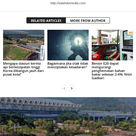
http://siwindumedia.com
RELATED ARTICLES
MORE FROM AUTHOR
Mengapa stasiun kereta
Bagaimana jika otak tidak
Bensin E20 dapat
api berkecepatan tinggi
menciptakan kesadaran?
mengurangi
Korea dibangun jauh dari
penghematan bahan
pusat kota?
bakar sebesar 2-6%: Nitin
Gadkari