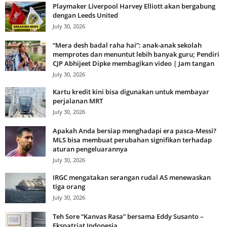
Playmaker Liverpool Harvey Elliott akan bergabung
dengan Leeds United
July 30, 2026
“Mera desh badal raha hai”: anak-anak sekolah
memprotes dan menuntut lebih banyak guru; Pendiri
CJP Abhijeet Dipke membagikan video | Jam tangan
July 30, 2026
Kartu kredit kini bisa digunakan untuk membayar
perjalanan MRT
July 30, 2026
Apakah Anda bersiap menghadapi era pasca-Messi?
MLS bisa membuat perubahan signifikan terhadap
aturan pengeluarannya
July 30, 2026
IRGC mengatakan serangan rudal AS menewaskan
tiga orang
July 30, 2026
Teh Sore “Kanvas Rasa” bersama Eddy Susanto –
Ekspatriat Indonesia