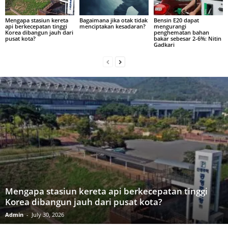
Mengapa stasiun kereta
Bagaimana jika otak tidak
Bensin E20 dapat
api berkecepatan tinggi
menciptakan kesadaran?
mengurangi
Korea dibangun jauh dari
penghematan bahan
pusat kota?
bakar sebesar 2-6%: Nitin
Gadkari
Mengapa stasiun kereta api berkecepatan tinggi
Korea dibangun jauh dari pusat kota?
Admin
-
July 30, 2026