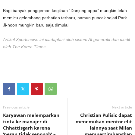
Bagi banyak penggemar, kegilaan “Danjong oppa” mungkin telah
memicu gelombang perhatian terbaru, namun puncak sejati Park
Ji-hoon mungkin baru saja dimulai.
Artikel Xportsnews ini diadaptasi oleh sistem AI generatif dan diedit
oleh The Korea Times.
Previous article
Next article
Karyawan melemparkan
Christian Pulisic dapat
tinta ke manajer di
menemukan mentor elit
Chhattisgarh karena
lainnya saat Milan
‘pesan tidak senonoh’ –
mempertimbangkan