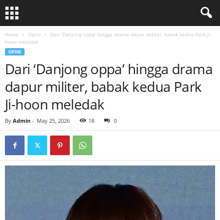
Home
Opini
Dari ‘Danjong oppa’ hingga drama dapur militer, babak kedua Park Ji-
hoon meledak
OPINI
Dari ‘Danjong oppa’ hingga drama
dapur militer, babak kedua Park
Ji-hoon meledak
By
Admin
-
May 25, 2026
18
0