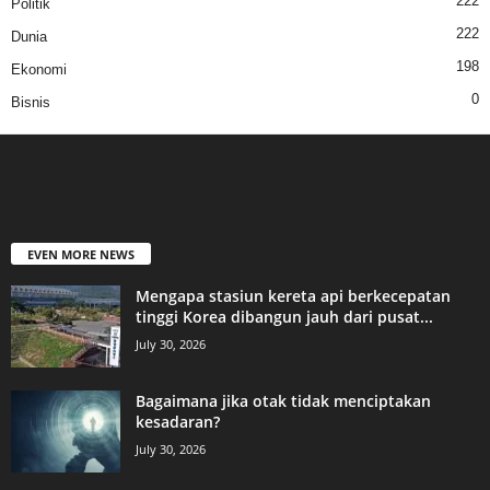
222
Politik
222
Dunia
198
Ekonomi
0
Bisnis
EVEN MORE NEWS
Mengapa stasiun kereta api berkecepatan
tinggi Korea dibangun jauh dari pusat...
July 30, 2026
Bagaimana jika otak tidak menciptakan
kesadaran?
July 30, 2026