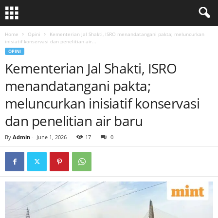
Home
Opini
Kementerian Jal Shakti, ISRO menandatangani pakta; meluncurkan
inisiatif konservasi dan penelitian air...
OPINI
Kementerian Jal Shakti, ISRO
menandatangani pakta;
meluncurkan inisiatif konservasi
dan penelitian air baru
By
Admin
-
June 1, 2026
17
0