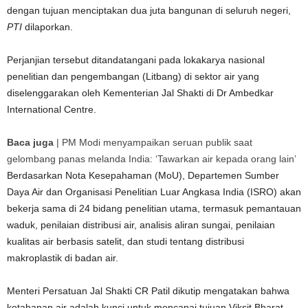
dengan tujuan menciptakan dua juta bangunan di seluruh negeri,
PTI
dilaporkan.
Perjanjian tersebut ditandatangani pada lokakarya nasional
penelitian dan pengembangan (Litbang) di sektor air yang
diselenggarakan oleh Kementerian Jal Shakti di Dr Ambedkar
International Centre.
Baca juga
|
PM Modi menyampaikan seruan publik saat
gelombang panas melanda India: ‘Tawarkan air kepada orang lain’
Berdasarkan Nota Kesepahaman (MoU), Departemen Sumber
Daya Air dan Organisasi Penelitian Luar Angkasa India (ISRO) akan
bekerja sama di 24 bidang penelitian utama, termasuk pemantauan
waduk, penilaian distribusi air, analisis aliran sungai, penilaian
kualitas air berbasis satelit, dan studi tentang distribusi
makroplastik di badan air.
Menteri Persatuan Jal Shakti CR Patil dikutip mengatakan bahwa
ketahanan air adalah kunci untuk mencapai tujuan Viksit Bharat