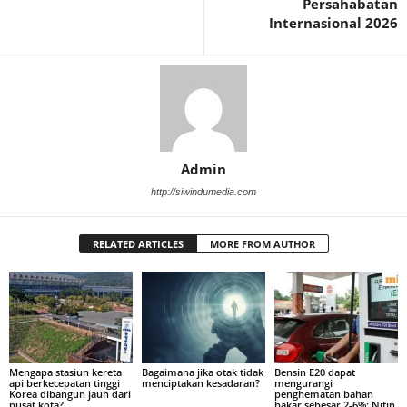
Persahabatan
Internasional 2026
Admin
http://siwindumedia.com
RELATED ARTICLES
MORE FROM AUTHOR
Mengapa stasiun kereta
Bagaimana jika otak tidak
Bensin E20 dapat
api berkecepatan tinggi
menciptakan kesadaran?
mengurangi
Korea dibangun jauh dari
penghematan bahan
pusat kota?
bakar sebesar 2-6%: Nitin