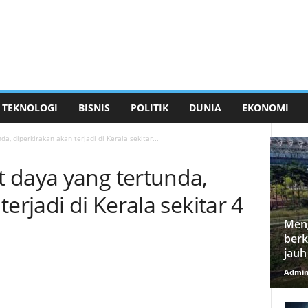
TEKNOLOGI
BISNIS
POLITIK
DUNIA
EKONOMI
, diperkirakan akan terjadi di Kerala sekitar...
 daya yang tertunda,
erjadi di Kerala sekitar 4
Meng
berk
jauh
Admi