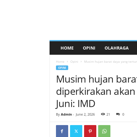
HOME
OPINI
OLAHRAGA
Home
Opini
Musim hujan barat daya yang tertunda
OPINI
Musim hujan barat
diperkirakan akan t
Juni: IMD
By
Admin
-
June 2, 2026
21
0