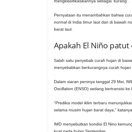
mengklasifikasikannya sebagai ‘kurang’.
Pernyataan itu menambahkan bahwa cur
normal di India timur laut dan di bawah n
barat laut.
Apakah El Niño patut
Salah satu penyebab curah hujan di bawah
menyebabkan berkurangnya curah hujan s
Dalam siaran persnya tanggal 29 Mei, IM
Oscillation (ENSO) sedang bertransisi ke ko
“Prediksi model iklim terbaru menunjukka
selama musim hujan barat daya,” katanya
IMD menyebutkan kondisi El Nino kemung
kuat pada bulan September.