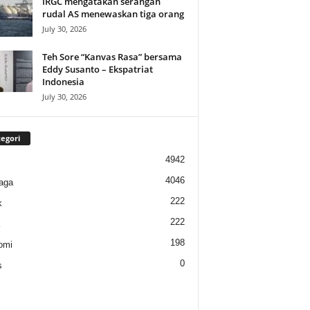
IRGC mengatakan serangan
rudal AS menewaskan tiga orang
July 30, 2026
Teh Sore “Kanvas Rasa” bersama
Eddy Susanto – Ekspatriat
Indonesia
July 30, 2026
egori
4942
4046
aga
222
k
222
198
omi
0
s