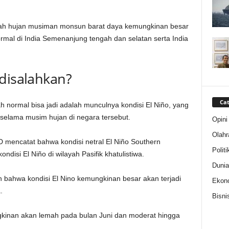
ah hujan musiman monsun barat daya kemungkinan besar
ormal di India Semenanjung tengah dan selatan serta India
 disalahkan?
Cat
 normal bisa jadi adalah munculnya kondisi El Niño, yang
elama musim hujan di negara tersebut.
Opini
Olahr
D mencatat bahwa kondisi netral El Niño Southern
Politi
ndisi El Niño di wilayah Pasifik khatulistiwa.
Dunia
n bahwa kondisi El Nino kemungkinan besar akan terjadi
Ekon
.
Bisni
kinan akan lemah pada bulan Juni dan moderat hingga