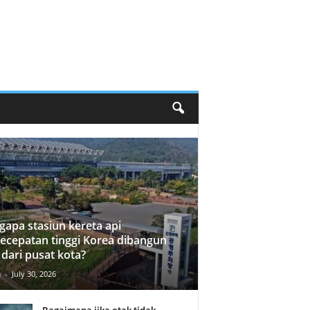
apa stasiun kereta api
ecepatan tinggi Korea dibangun
 dari pusat kota?
n
-
July 30, 2026