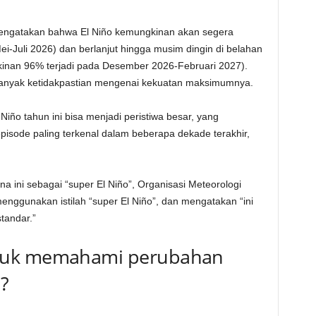
mengatakan bahwa El Niño kemungkinan akan segera
-Juli 2026) dan berlanjut hingga musim dingin di belahan
inan 96% terjadi pada Desember 2026-Februari 2027).
banyak ketidakpastian mengenai kekuatan maksimumnya.
iño tahun ini bisa menjadi peristiwa besar, yang
isode paling terkenal dalam beberapa dekade terakhir,
ini sebagai “super El Niño”, Organisasi Meteorologi
ggunakan istilah “super El Niño”, dan mengatakan “ini
standar.”
tuk memahami perubahan
?