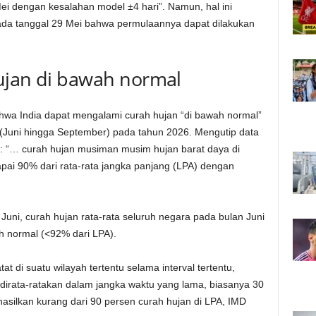
Mei dengan kesalahan model ±4 hari”. Namun, hal ini
da tanggal 29 Mei bahwa permulaannya dapat dilakukan
ujan di bawah normal
wa India dapat mengalami curah hujan “di bawah normal”
(Juni hingga September) pada tahun 2026. Mengutip data
n: “… curah hujan musiman musim hujan barat daya di
ai 90% dari rata-rata jangka panjang (LPA) dengan
Juni, curah hujan rata-rata seluruh negara pada bulan Juni
 normal (<92% dari LPA).
 di suatu wilayah tertentu selama interval tertentu,
 dirata-ratakan dalam jangka waktu yang lama, biasanya 30
asilkan kurang dari 90 persen curah hujan di LPA, IMD