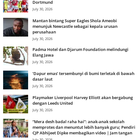
Dortmund
July 30, 2026
Mantan bintang Super Eagles Shola Ameobi
menunjuk Newcastle sebagai kepala urusan
perusahaan
July 30, 2026
Padma Hotel dan Djarum Foundation melindungi
Elang Jawa
July 30, 2026
‘Dapur emas’ tersembunyi di bumi terletak di bawah
dasar laut
July 30, 2026
Playmaker Liverpool Harvey Elliott akan bergabung
dengan Leeds United
July 30, 2026
“Mera desh badal raha hai”: anak-anak sekolah
memprotes dan menuntut lebih banyak guru; Pendiri
CJP Abhijeet Dipke membagikan video | Jam tangan
July 30, 2026