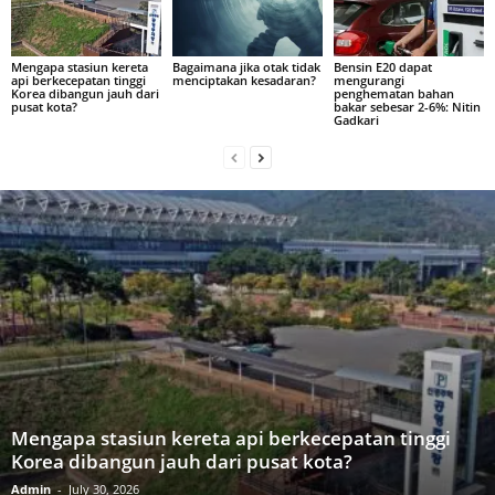
Mengapa stasiun kereta
Bagaimana jika otak tidak
Bensin E20 dapat
api berkecepatan tinggi
menciptakan kesadaran?
mengurangi
Korea dibangun jauh dari
penghematan bahan
pusat kota?
bakar sebesar 2-6%: Nitin
Gadkari
Mengapa stasiun kereta api berkecepatan tinggi
Korea dibangun jauh dari pusat kota?
Admin
-
July 30, 2026