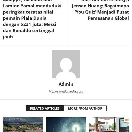
Lamine Yamal menduduki
Jensen Huang: Bagaimana
peringkat teratas nilai
‘You Quiz’ Menjadi Pusat
pemain Piala Dunia
Pemesanan Global
dengan $231 juta: Messi
dan Ronaldo tertinggal
jauh
Admin
http://siwindumedia.com
RELATED ARTICLES
MORE FROM AUTHOR