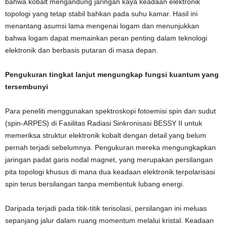
bahwa kobalt mengandung jaringan kaya keadaan elektronik
topologi yang tetap stabil bahkan pada suhu kamar. Hasil ini
menantang asumsi lama mengenai logam dan menunjukkan
bahwa logam dapat memainkan peran penting dalam teknologi
elektronik dan berbasis putaran di masa depan.
Pengukuran tingkat lanjut mengungkap fungsi kuantum yang
tersembunyi
Para peneliti menggunakan spektroskopi fotoemisi spin dan sudut
(spin-ARPES) di Fasilitas Radiasi Sinkronisasi BESSY II untuk
memeriksa struktur elektronik kobalt dengan detail yang belum
pernah terjadi sebelumnya. Pengukuran mereka mengungkapkan
jaringan padat garis nodal magnet, yang merupakan persilangan
pita topologi khusus di mana dua keadaan elektronik terpolarisasi
spin terus bersilangan tanpa membentuk lubang energi.
Daripada terjadi pada titik-titik terisolasi, persilangan ini meluas
sepanjang jalur dalam ruang momentum melalui kristal. Keadaan