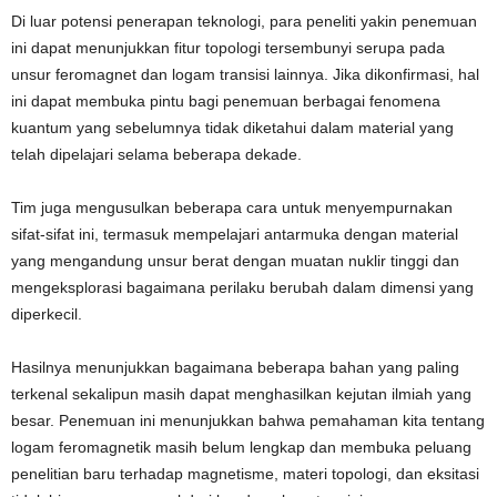
Di luar potensi penerapan teknologi, para peneliti yakin penemuan
ini dapat menunjukkan fitur topologi tersembunyi serupa pada
unsur feromagnet dan logam transisi lainnya. Jika dikonfirmasi, hal
ini dapat membuka pintu bagi penemuan berbagai fenomena
kuantum yang sebelumnya tidak diketahui dalam material yang
telah dipelajari selama beberapa dekade.
Tim juga mengusulkan beberapa cara untuk menyempurnakan
sifat-sifat ini, termasuk mempelajari antarmuka dengan material
yang mengandung unsur berat dengan muatan nuklir tinggi dan
mengeksplorasi bagaimana perilaku berubah dalam dimensi yang
diperkecil.
Hasilnya menunjukkan bagaimana beberapa bahan yang paling
terkenal sekalipun masih dapat menghasilkan kejutan ilmiah yang
besar. Penemuan ini menunjukkan bahwa pemahaman kita tentang
logam feromagnetik masih belum lengkap dan membuka peluang
penelitian baru terhadap magnetisme, materi topologi, dan eksitasi