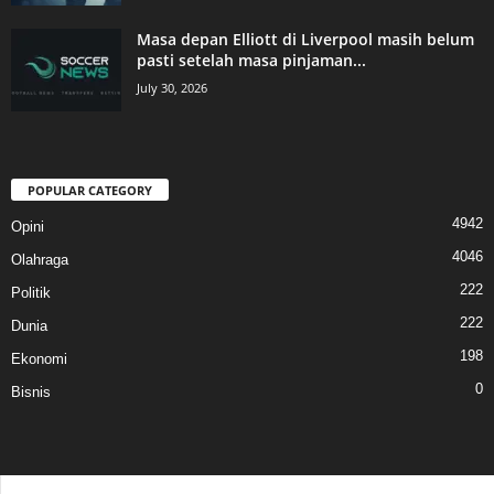
Masa depan Elliott di Liverpool masih belum
pasti setelah masa pinjaman...
July 30, 2026
POPULAR CATEGORY
4942
Opini
4046
Olahraga
222
Politik
222
Dunia
198
Ekonomi
0
Bisnis