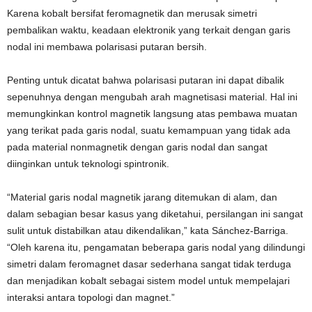
Karena kobalt bersifat feromagnetik dan merusak simetri
pembalikan waktu, keadaan elektronik yang terkait dengan garis
nodal ini membawa polarisasi putaran bersih.
Penting untuk dicatat bahwa polarisasi putaran ini dapat dibalik
sepenuhnya dengan mengubah arah magnetisasi material. Hal ini
memungkinkan kontrol magnetik langsung atas pembawa muatan
yang terikat pada garis nodal, suatu kemampuan yang tidak ada
pada material nonmagnetik dengan garis nodal dan sangat
diinginkan untuk teknologi spintronik.
“Material garis nodal magnetik jarang ditemukan di alam, dan
dalam sebagian besar kasus yang diketahui, persilangan ini sangat
sulit untuk distabilkan atau dikendalikan,” kata Sánchez-Barriga.
“Oleh karena itu, pengamatan beberapa garis nodal yang dilindungi
simetri dalam feromagnet dasar sederhana sangat tidak terduga
dan menjadikan kobalt sebagai sistem model untuk mempelajari
interaksi antara topologi dan magnet.”