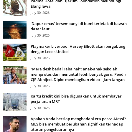
Padma Hotel dan Djarum Foundation melindungi
Elang Jawa
July 30, 2026
‘Dapur emas’ tersembunyi di bumi terletak di bawah
dasar laut
July 30, 2026
Playmaker Liverpool Harvey Elliott akan bergabung
dengan Leeds United
July 30, 2026
“Mera desh badal raha hai”: anak-anak sekolah
memprotes dan menuntut lebih banyak guru; Pendiri
CJP Abhijeet Dipke membagikan video | Jam tangan
July 30, 2026
Kartu kredit kini bisa digunakan untuk membayar
perjalanan MRT
July 30, 2026
Apakah Anda bersiap menghadapi era pasca-Messi?
MLS bisa membuat perubahan signifikan terhadap
aturan pengeluarannya