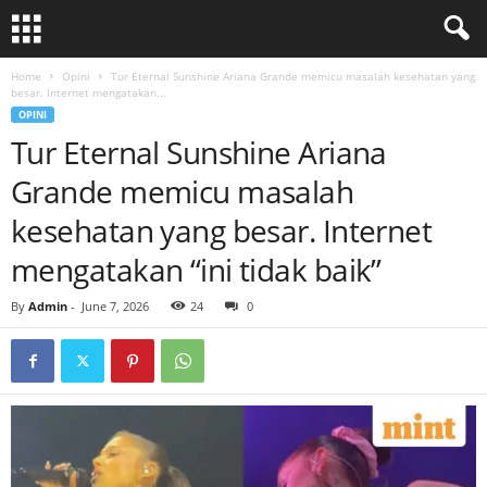
Home
Opini
Tur Eternal Sunshine Ariana Grande memicu masalah kesehatan yang
besar. Internet mengatakan...
OPINI
Tur Eternal Sunshine Ariana
Grande memicu masalah
kesehatan yang besar. Internet
mengatakan “ini tidak baik”
By
Admin
-
June 7, 2026
24
0