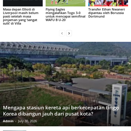
Masa depan Elliott di
Flying Eagles
Transfer Ethan Nwaneri
Liverpool masih belum
mengalahkan Togo 3-0
dipantau oleh Borussia
pasti setelah masa
untuk mencapai semifinal
Dortmund
pinjaman yang ‘sangat
WAFU B U-20
sulit’ di Villa
Mengapa stasiun kereta api berkecepatan tinggi
Korea dibangun jauh dari pusat kota?
Admin
-
July 30, 2026