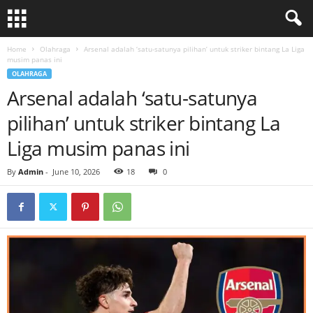
Home
Olahraga
Arsenal adalah ‘satu-satunya pilihan’ untuk striker bintang La Liga
musim panas ini
OLAHRAGA
Arsenal adalah ‘satu-satunya
pilihan’ untuk striker bintang La
Liga musim panas ini
By
Admin
-
June 10, 2026
18
0