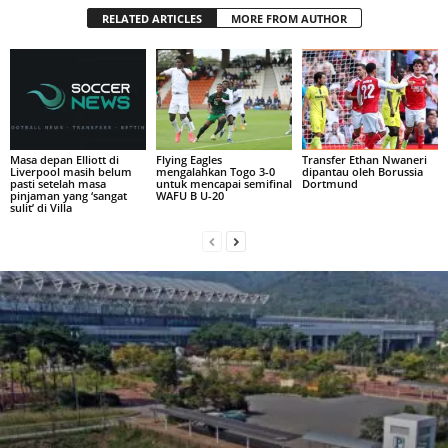
RELATED ARTICLES
MORE FROM AUTHOR
Masa depan Elliott di
Flying Eagles
Transfer Ethan Nwaneri
Liverpool masih belum
mengalahkan Togo 3-0
dipantau oleh Borussia
pasti setelah masa
untuk mencapai semifinal
Dortmund
pinjaman yang ‘sangat
WAFU B U-20
sulit’ di Villa