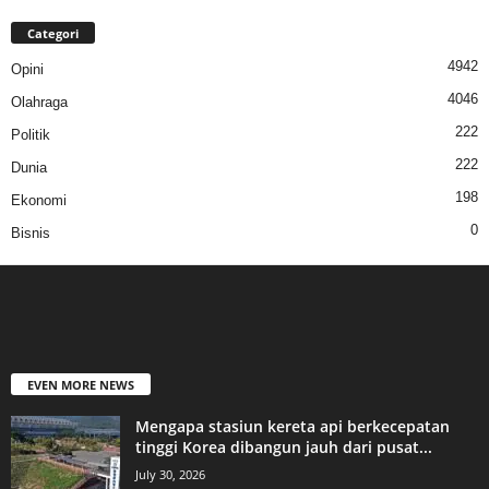
Categori
4942
Opini
4046
Olahraga
222
Politik
222
Dunia
198
Ekonomi
0
Bisnis
EVEN MORE NEWS
Mengapa stasiun kereta api berkecepatan
tinggi Korea dibangun jauh dari pusat...
July 30, 2026