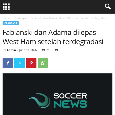
Home
Olahraga
Fabianski dan Adama dilepas West Ham setelah terdegradasi
OLAHRAGA
Fabianski dan Adama dilepas
West Ham setelah terdegradasi
By
Admin
-
June 10, 2026
21
0