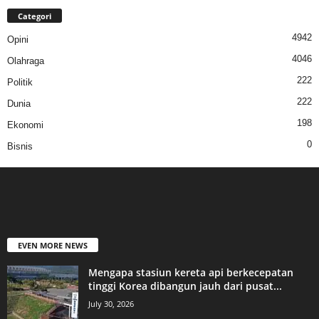
Categori
4942
Opini
4046
Olahraga
222
Politik
222
Dunia
198
Ekonomi
0
Bisnis
EVEN MORE NEWS
Mengapa stasiun kereta api berkecepatan
tinggi Korea dibangun jauh dari pusat...
July 30, 2026