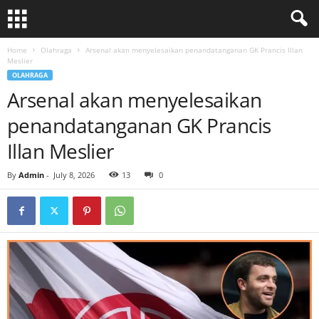
Home
Olahraga
Arsenal akan menyelesaikan penandatanganan GK Prancis Illan
Meslier
OLAHRAGA
Arsenal akan menyelesaikan
penandatanganan GK Prancis
Illan Meslier
By
Admin
-
July 8, 2026
13
0