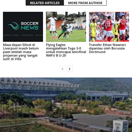
RELATED ARTICLES
MORE FROM AUTHOR
Masa depan Elliott di
Flying Eagles
Transfer Ethan Nwaneri
Liverpool masih belum
mengalahkan Togo 3-0
dipantau oleh Borussia
pasti setelah masa
untuk mencapai semifinal
Dortmund
pinjaman yang ‘sangat
WAFU B U-20
sulit’ di Villa