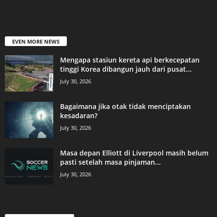
EVEN MORE NEWS
Mengapa stasiun kereta api berkecepatan
tinggi Korea dibangun jauh dari pusat...
July 30, 2026
Bagaimana jika otak tidak menciptakan
kesadaran?
July 30, 2026
Masa depan Elliott di Liverpool masih belum
pasti setelah masa pinjaman...
July 30, 2026