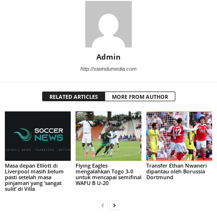
Admin
http://siwindumedia.com
RELATED ARTICLES
MORE FROM AUTHOR
Masa depan Elliott di
Flying Eagles
Transfer Ethan Nwaneri
Liverpool masih belum
mengalahkan Togo 3-0
dipantau oleh Borussia
pasti setelah masa
untuk mencapai semifinal
Dortmund
pinjaman yang ‘sangat
WAFU B U-20
sulit’ di Villa