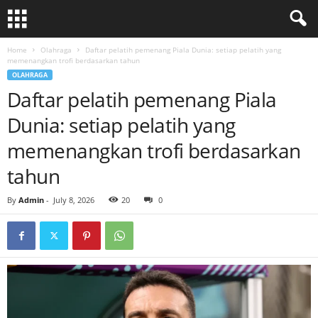
Home
Olahraga
Daftar pelatih pemenang Piala Dunia: setiap pelatih yang
memenangkan trofi berdasarkan tahun
OLAHRAGA
Daftar pelatih pemenang Piala
Dunia: setiap pelatih yang
memenangkan trofi berdasarkan
tahun
By
Admin
-
July 8, 2026
20
0