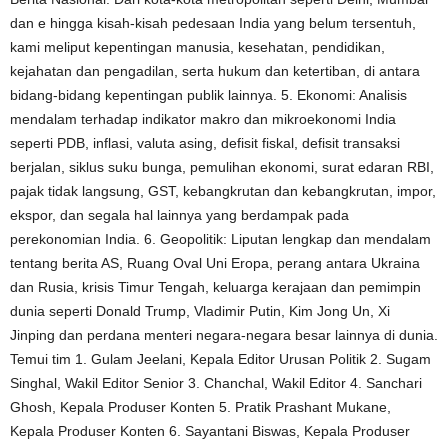
dan e hingga kisah-kisah pedesaan India yang belum tersentuh,
kami meliput kepentingan manusia, kesehatan, pendidikan,
kejahatan dan pengadilan, serta hukum dan ketertiban, di antara
bidang-bidang kepentingan publik lainnya. 5. Ekonomi: Analisis
mendalam terhadap indikator makro dan mikroekonomi India
seperti PDB, inflasi, valuta asing, defisit fiskal, defisit transaksi
berjalan, siklus suku bunga, pemulihan ekonomi, surat edaran RBI,
pajak tidak langsung, GST, kebangkrutan dan kebangkrutan, impor,
ekspor, dan segala hal lainnya yang berdampak pada
perekonomian India. 6. Geopolitik: Liputan lengkap dan mendalam
tentang berita AS, Ruang Oval Uni Eropa, perang antara Ukraina
dan Rusia, krisis Timur Tengah, keluarga kerajaan dan pemimpin
dunia seperti Donald Trump, Vladimir Putin, Kim Jong Un, Xi
Jinping dan perdana menteri negara-negara besar lainnya di dunia.
Temui tim 1. Gulam Jeelani, Kepala Editor Urusan Politik 2. Sugam
Singhal, Wakil Editor Senior 3. Chanchal, Wakil Editor 4. Sanchari
Ghosh, Kepala Produser Konten 5. Pratik Prashant Mukane,
Kepala Produser Konten 6. Sayantani Biswas, Kepala Produser