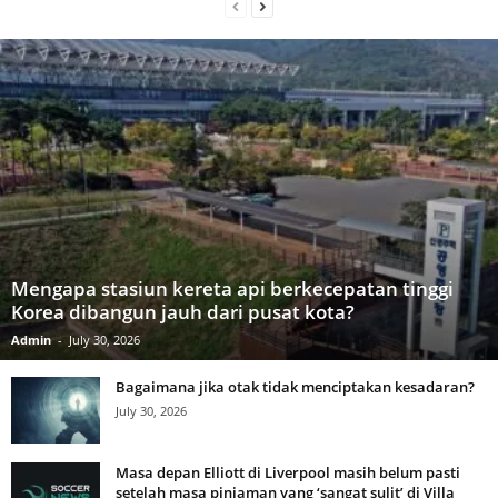
Mengapa stasiun kereta api berkecepatan tinggi
Korea dibangun jauh dari pusat kota?
Admin
-
July 30, 2026
Bagaimana jika otak tidak menciptakan kesadaran?
July 30, 2026
Masa depan Elliott di Liverpool masih belum pasti
setelah masa pinjaman yang ‘sangat sulit’ di Villa