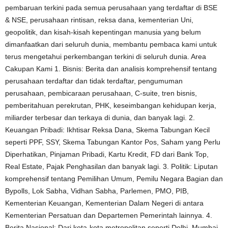
pembaruan terkini pada semua perusahaan yang terdaftar di BSE
& NSE, perusahaan rintisan, reksa dana, kementerian Uni,
geopolitik, dan kisah-kisah kepentingan manusia yang belum
dimanfaatkan dari seluruh dunia, membantu pembaca kami untuk
terus mengetahui perkembangan terkini di seluruh dunia. Area
Cakupan Kami 1. Bisnis: Berita dan analisis komprehensif tentang
perusahaan terdaftar dan tidak terdaftar, pengumuman
perusahaan, pembicaraan perusahaan, C-suite, tren bisnis,
pemberitahuan perekrutan, PHK, keseimbangan kehidupan kerja,
miliarder terbesar dan terkaya di dunia, dan banyak lagi. 2.
Keuangan Pribadi: Ikhtisar Reksa Dana, Skema Tabungan Kecil
seperti PPF, SSY, Skema Tabungan Kantor Pos, Saham yang Perlu
Diperhatikan, Pinjaman Pribadi, Kartu Kredit, FD dari Bank Top,
Real Estate, Pajak Penghasilan dan banyak lagi. 3. Politik: Liputan
komprehensif tentang Pemilihan Umum, Pemilu Negara Bagian dan
Bypolls, Lok Sabha, Vidhan Sabha, Parlemen, PMO, PIB,
Kementerian Keuangan, Kementerian Dalam Negeri di antara
Kementerian Persatuan dan Departemen Pemerintah lainnya. 4.
Berita Nasional: Dari kota-kota metropolitan seperti Delhi, Mumbai