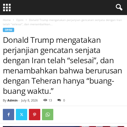
Home
Opini
Donald Trump mengatakan perjanjian gencatan senjata dengan Iran
telah “selesai”, dan menambahkan...
OPINI
Donald Trump mengatakan
perjanjian gencatan senjata
dengan Iran telah “selesai”, dan
menambahkan bahwa berurusan
dengan Teheran hanya “buang-
buang waktu.”
By
Admin
-
July 8, 2026
13
0