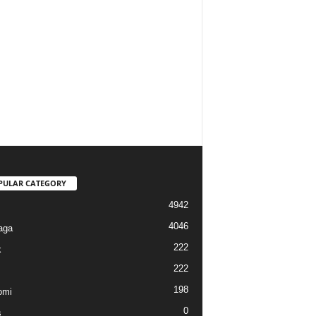
PULAR CATEGORY
4942
4046
aga
222
k
222
198
omi
0
s