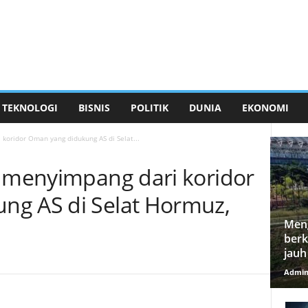
TEKNOLOGI
BISNIS
POLITIK
DUNIA
EKONOMI
koridor Oman yang didukung AS di Selat...
a menyimpang dari koridor
ng AS di Selat Hormuz,
Meng
berk
jauh
Admi