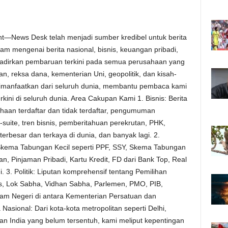
nt—News Desk telah menjadi sumber kredibel untuk berita
lam mengenai berita nasional, bisnis, keuangan pribadi,
nghadirkan pembaruan terkini pada semua perusahaan yang
an, reksa dana, kementerian Uni, geopolitik, dan kisah-
imanfaatkan dari seluruh dunia, membantu pembaca kami
ini di seluruh dunia. Area Cakupan Kami 1. Bisnis: Berita
haan terdaftar dan tidak terdaftar, pengumuman
uite, tren bisnis, pemberitahuan perekrutan, PHK,
erbesar dan terkaya di dunia, dan banyak lagi. 2.
 Skema Tabungan Kecil seperti PPF, SSY, Skema Tabungan
n, Pinjaman Pribadi, Kartu Kredit, FD dari Bank Top, Real
. 3. Politik: Liputan komprehensif tentang Pemilihan
, Lok Sabha, Vidhan Sabha, Parlemen, PMO, PIB,
m Negeri di antara Kementerian Persatuan dan
Nasional: Dari kota-kota metropolitan seperti Delhi,
n India yang belum tersentuh, kami meliput kepentingan