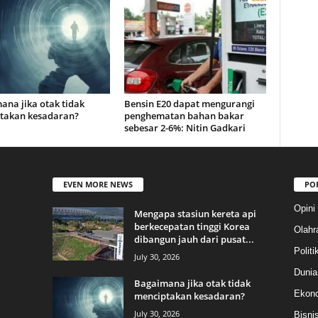
ana jika otak tidak
Bensin E20 dapat mengurangi
takan kesadaran?
penghematan bahan bakar
sebesar 2-6%: Nitin Gadkari
EVEN MORE NEWS
PO
Opini
Mengapa stasiun kereta api
berkecepatan tinggi Korea
Olahr
dibangun jauh dari pusat...
Politi
July 30, 2026
Dunia
Bagaimana jika otak tidak
Ekon
menciptakan kesadaran?
July 30, 2026
Bisni