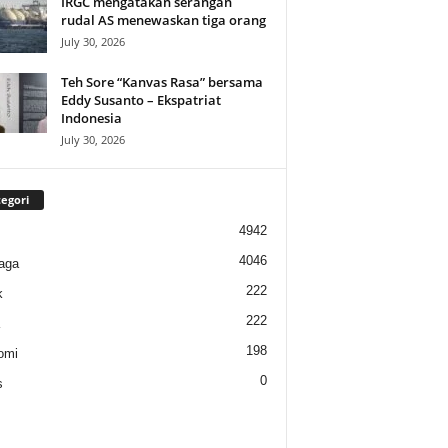
IRGC mengatakan serangan
rudal AS menewaskan tiga orang
July 30, 2026
Teh Sore “Kanvas Rasa” bersama
Eddy Susanto – Ekspatriat
Indonesia
July 30, 2026
egori
4942
4046
aga
222
k
222
198
omi
0
s