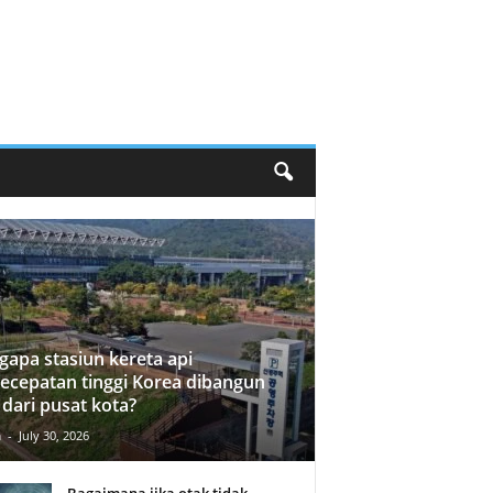
apa stasiun kereta api
ecepatan tinggi Korea dibangun
 dari pusat kota?
n
-
July 30, 2026