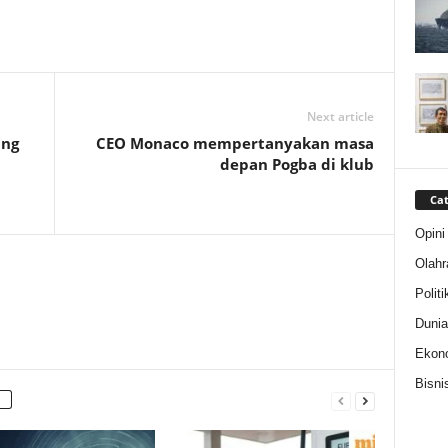
Next article
ung
CEO Monaco mempertanyakan masa
depan Pogba di klub
Cat
Opini
Olahr
Politi
Dunia
Ekon
Bisni