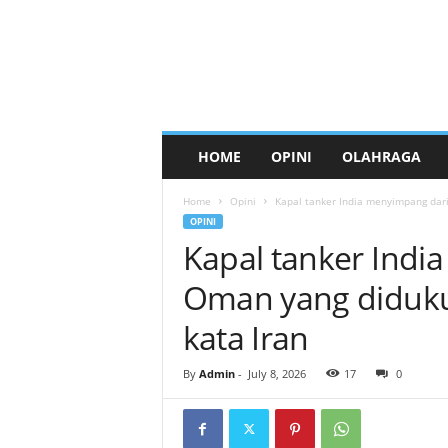
HOME
OPINI
OLAHRAGA
Home
Opini
Kapal tanker India menyimpang dari 
OPINI
Kapal tanker Indi
Oman yang diduku
kata Iran
By
Admin
-
July 8, 2026
17
0