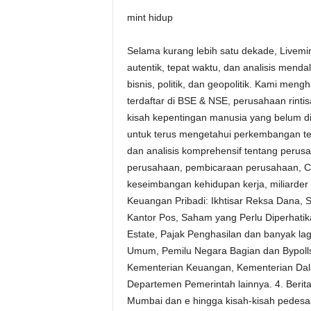
mint hidup
Selama kurang lebih satu dekade, Livemi
autentik, tepat waktu, dan analisis menda
bisnis, politik, dan geopolitik. Kami me
terdaftar di BSE & NSE, perusahaan rintis
kisah kepentingan manusia yang belum d
untuk terus mengetahui perkembangan terk
dan analisis komprehensif tentang perusa
perusahaan, pembicaraan perusahaan, C-s
keseimbangan kehidupan kerja, miliarder t
Keuangan Pribadi: Ikhtisar Reksa Dana,
Kantor Pos, Saham yang Perlu Diperhatika
Estate, Pajak Penghasilan dan banyak lagi
Umum, Pemilu Negara Bagian dan Bypolls
Kementerian Keuangan, Kementerian Dala
Departemen Pemerintah lainnya. 4. Berita 
Mumbai dan e hingga kisah-kisah pedesaa