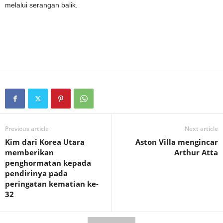
melalui serangan balik.
Previous article
Next article
Kim dari Korea Utara
Aston Villa mengincar
memberikan
Arthur Atta
penghormatan kepada
pendirinya pada
peringatan kematian ke-
32