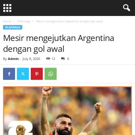
Home
Olahraga
Mesir mengejutkan Argentina dengan gol awal
OLAHRAGA
Mesir mengejutkan Argentina
dengan gol awal
By
Admin
-
July 8, 2026
12
0