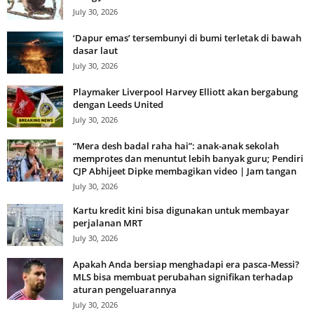
July 30, 2026
‘Dapur emas’ tersembunyi di bumi terletak di bawah
dasar laut
July 30, 2026
Playmaker Liverpool Harvey Elliott akan bergabung
dengan Leeds United
July 30, 2026
“Mera desh badal raha hai”: anak-anak sekolah
memprotes dan menuntut lebih banyak guru; Pendiri
CJP Abhijeet Dipke membagikan video | Jam tangan
July 30, 2026
Kartu kredit kini bisa digunakan untuk membayar
perjalanan MRT
July 30, 2026
Apakah Anda bersiap menghadapi era pasca-Messi?
MLS bisa membuat perubahan signifikan terhadap
aturan pengeluarannya
July 30, 2026