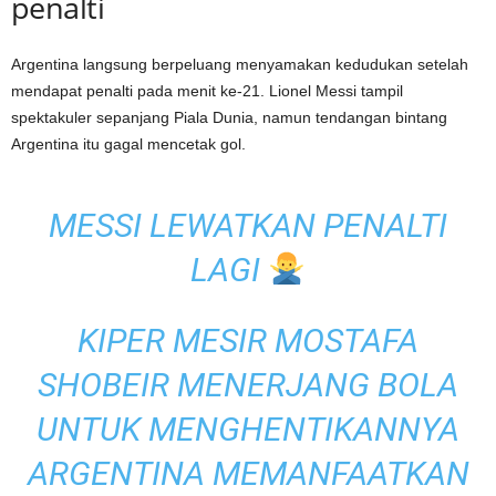
penalti
Argentina langsung berpeluang menyamakan kedudukan setelah
mendapat penalti pada menit ke-21. Lionel Messi tampil
spektakuler sepanjang Piala Dunia, namun tendangan bintang
Argentina itu gagal mencetak gol.
MESSI LEWATKAN PENALTI
LAGI
KIPER MESIR MOSTAFA
SHOBEIR MENERJANG BOLA
UNTUK MENGHENTIKANNYA
ARGENTINA MEMANFAATKAN