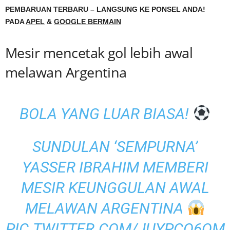
PEMBARUAN TERBARU – LANGSUNG KE PONSEL ANDA!
PADA
APEL
&
GOOGLE BERMAIN
Mesir mencetak gol lebih awal
melawan Argentina
BOLA YANG LUAR BIASA!
SUNDULAN ‘SEMPURNA’
YASSER IBRAHIM MEMBERI
MESIR KEUNGGULAN AWAL
MELAWAN ARGENTINA
PIC.TWITTER.COM/JUYPCQ6QM