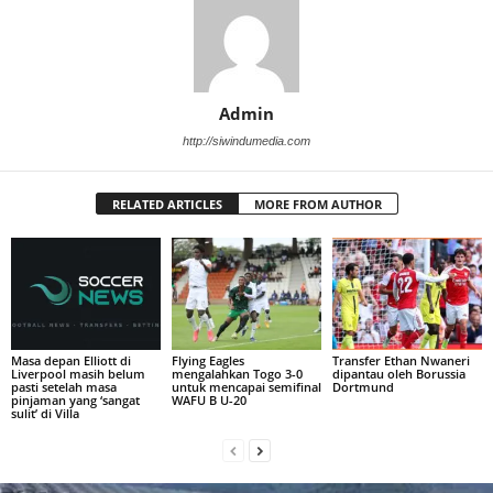
Admin
http://siwindumedia.com
RELATED ARTICLES
MORE FROM AUTHOR
Masa depan Elliott di
Flying Eagles
Transfer Ethan Nwaneri
Liverpool masih belum
mengalahkan Togo 3-0
dipantau oleh Borussia
pasti setelah masa
untuk mencapai semifinal
Dortmund
pinjaman yang ‘sangat
WAFU B U-20
sulit’ di Villa