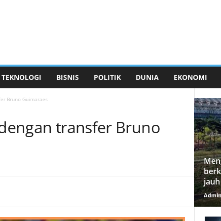
TEKNOLOGI
BISNIS
POLITIK
DUNIA
EKONOMI
sfer Bruno Guimaraes
 dengan transfer Bruno
Meng
berk
jauh
Admi