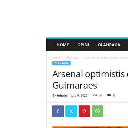
HOME
OPINI
OLAHRAGA
Home
Olahraga
Arsenal optimistis dengan tran
OLAHRAGA
Arsenal optimistis
Guimaraes
By
Admin
-
July 9, 2026
14
0