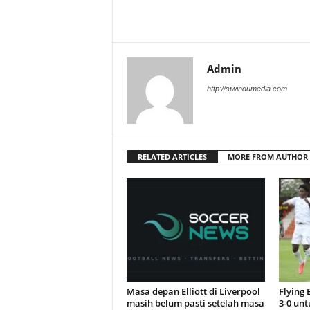
Admin
http://siwindumedia.com
RELATED ARTICLES
MORE FROM AUTHOR
Masa depan Elliott di Liverpool
Flying
masih belum pasti setelah masa
3-0 unt