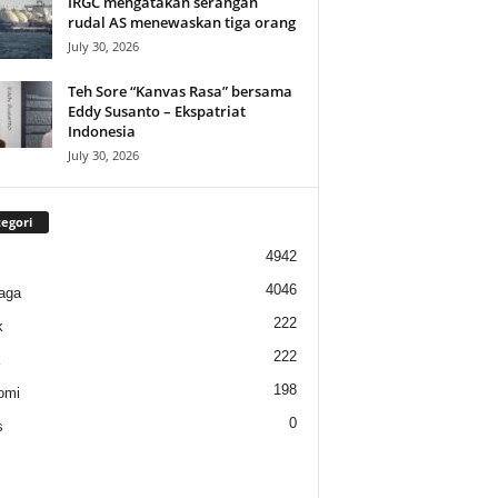
IRGC mengatakan serangan
rudal AS menewaskan tiga orang
July 30, 2026
Teh Sore “Kanvas Rasa” bersama
Eddy Susanto – Ekspatriat
Indonesia
July 30, 2026
egori
4942
4046
aga
222
k
222
198
omi
0
s