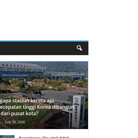
apa stasiun kereta api
ecepatan tinggi Korea dibangun
 dari pusat kota?
n
-
July 30, 2026